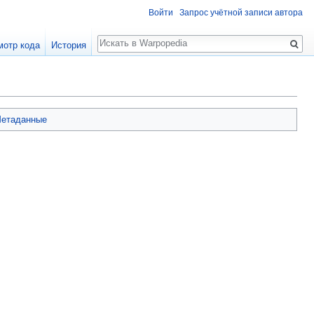
Войти
Запрос учётной записи автора
Поиск
мотр кода
История
етаданные