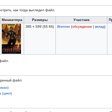
отреть, как тогда выглядел файл.
Миниатюра
Размеры
Участник
П
385 × 599
(55 Кб)
Brenner
(
обсуждение
|
вклад
)
 файл.
данный файл:
роман)
a (цикл)