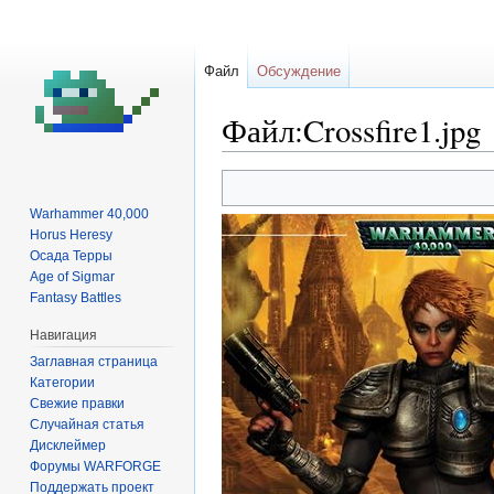
Файл
Обсуждение
Файл:Crossfire1.jpg
Перейти
Перейти
к
к
Warhammer 40,000
навигации
поиску
Horus Heresy
Осада Терры
Age of Sigmar
Fantasy Battles
Навигация
Заглавная страница
Категории
Свежие правки
Случайная статья
Дисклеймер
Форумы WARFORGE
Поддержать проект