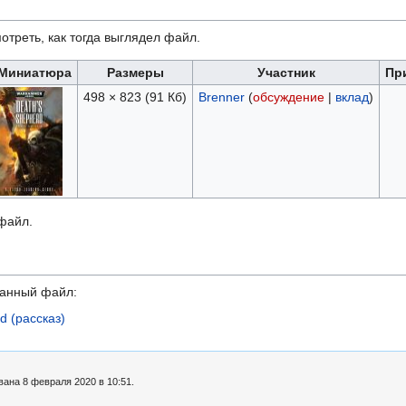
отреть, как тогда выглядел файл.
Миниатюра
Размеры
Участник
Пр
498 × 823
(91 Кб)
Brenner
(
обсуждение
|
вклад
)
 файл.
данный файл:
d (рассказ)
вана 8 февраля 2020 в 10:51.