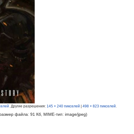
селей
.
Другие разрешения:
145 × 240 пикселей
|
498 × 823 пикселей
.
 размер файла: 91 Кб, MIME-тип:
image/jpeg
)