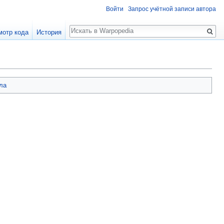
Войти
Запрос учётной записи автора
Поиск
мотр кода
История
ла