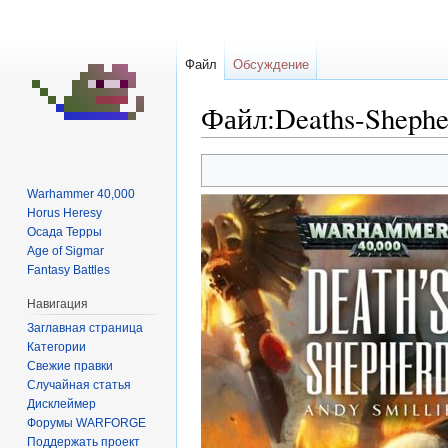
Файл
Обсуждение
Файл:Deaths-Shephe
Перейти
Перейти
к
к
Warhammer 40,000
навигации
поиску
Horus Heresy
Осада Терры
Age of Sigmar
Fantasy Battles
Навигация
Заглавная страница
Категории
Свежие правки
Случайная статья
Дисклеймер
Форумы WARFORGE
Поддержать проект