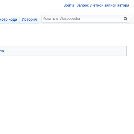
Войти
Запрос учётной записи автора
Поиск
мотр кода
История
ла