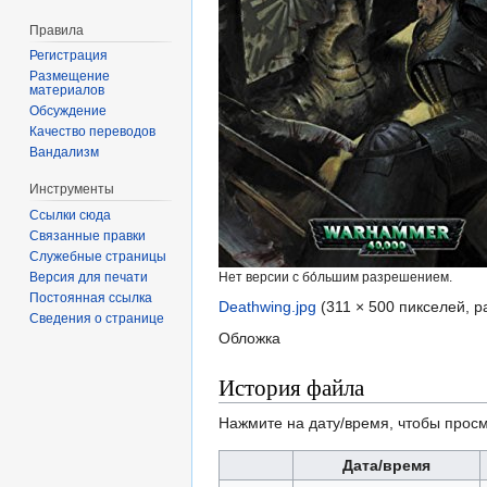
Правила
Регистрация
Размещение
материалов
Обсуждение
Качество переводов
Вандализм
Инструменты
Ссылки сюда
Связанные правки
Служебные страницы
Нет версии с бо́льшим разрешением.
Версия для печати
Постоянная ссылка
Deathwing.jpg
‎
(311 × 500 пикселей, 
Сведения о странице
Обложка
История файла
Нажмите на дату/время, чтобы просм
Дата/время