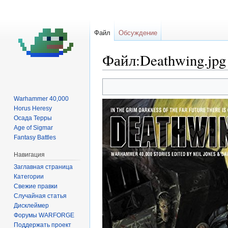
Файл
Обсуждение
Файл:Deathwing.jpg
Перейти
Перейти
к
к
Warhammer 40,000
навигации
поиску
Horus Heresy
Осада Терры
Age of Sigmar
Fantasy Battles
Навигация
Заглавная страница
Категории
Свежие правки
Случайная статья
Дисклеймер
Форумы WARFORGE
Поддержать проект