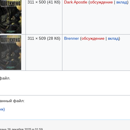
311 × 500
(41 Кб)
Dark Apostle
(
обсуждение
|
вклад
)
311 × 509
(28 Кб)
Brenner
(
обсуждение
|
вклад
)
 файл.
данный файл:
ик)
ана 26 декабря 2025 в 01:59.