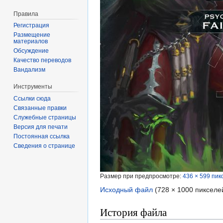
Правила
Регистрация
Размещение
материалов
Обсуждение
Качество переводов
Вандализм
Инструменты
Ссылки сюда
Связанные правки
Служебные страницы
Версия для печати
Постоянная ссылка
Сведения о странице
Размер при предпросмотре:
436 × 599 пик
Исходный файл
‎
(728 × 1000 пикселе
История файла