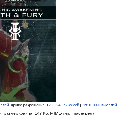
селей
.
Другие разрешения:
175 × 240 пикселей
|
728 × 1000 пикселей
.
й, размер файла: 147 Кб, MIME-тип:
image/jpeg
)