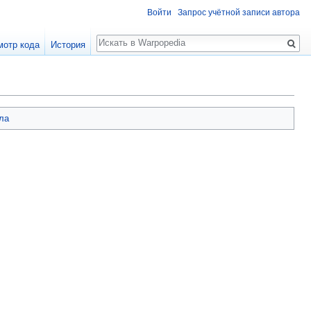
Войти
Запрос учётной записи автора
Поиск
мотр кода
История
ла