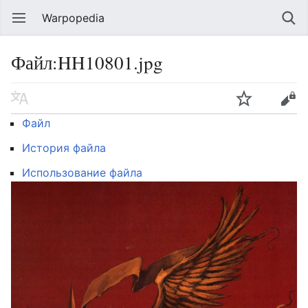
Warpopedia
Файл:HH10801.jpg
Файл
История файла
Использование файла