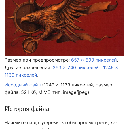
Размер при предпросмотре:
657 × 599 пикселей
.
Другие разрешения:
263 × 240 пикселей
|
1249 ×
1139 пикселей
.
Исходный файл
‎
(1249 × 1139 пикселей, размер
файла: 521 Кб, MIME-тип:
image/jpeg
)
История файла
Нажмите на дату/время, чтобы просмотреть, как