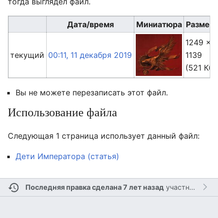
тогда выглядел файл.
Дата/время
Миниатюра
Размер
1249 ×
текущий
00:11, 11 декабря 2019
1139
(521 Кб)
Вы не можете перезаписать этот файл.
Использование файла
Следующая 1 страница использует данный файл:
Дети Императора (статья)
Последняя правка сделана 7 лет назад
участником
Ле