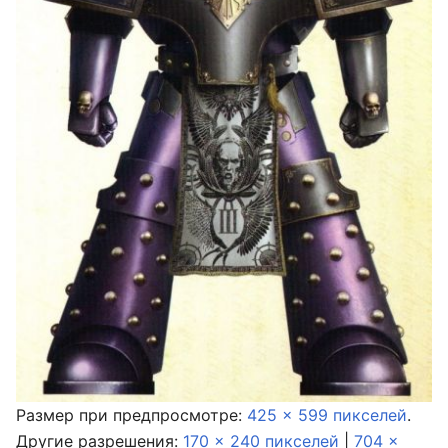
Размер при предпросмотре:
425 × 599 пикселей
.
Другие разрешения:
170 × 240 пикселей
|
704 ×