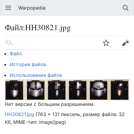
Warpopedia
Файл:HH30821.jpg
Файл
История файла
Использование файла
Нет версии с бо́льшим разрешением.
HH30821.jpg
‎
(763 × 131 пиксель, размер файла: 32
Кб, MIME-тип:
image/jpeg
)