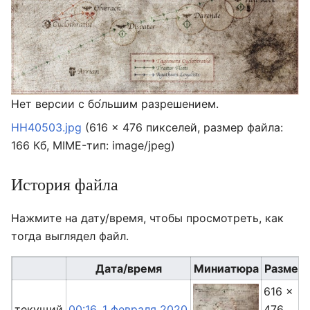
Нет версии с бо́льшим разрешением.
HH40503.jpg
‎
(616 × 476 пикселей, размер файла:
166 Кб, MIME-тип:
image/jpeg
)
История файла
Нажмите на дату/время, чтобы просмотреть, как
тогда выглядел файл.
Дата/время
Миниатюра
Размер
616 ×
текущий
00:16, 1 февраля 2020
476