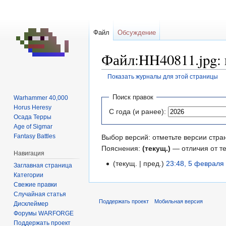
Файл
Обсуждение
Файл:HH40811.jpg:
Показать журналы для этой страницы
Перейти
Перейти
Поиск правок
Warhammer 40,000
к
к
Horus Heresy
С года (и ранее):
навигации
поиску
Осада Терры
Age of Sigmar
Fantasy Battles
Выбор версий: отметьте версии стра
Пояснения:
(текущ.)
— отличия от т
Навигация
текущ.
пред.
23:48, 5 февраля
Заглавная страница
Категории
Свежие правки
Случайная статья
Поддержать проект
Мобильная версия
Дисклеймер
Форумы WARFORGE
Поддержать проект