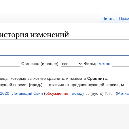
Читать
Прос
 история изменений
С месяца (и ранее):
Фильтр
меток
:
ницы, которые вы хотите сравнить, и нажмите
Сравнить
.
екущей версии;
(пред.)
— отличия от предшествующей версии;
м
— 
 2020
‎
Летающий Свин
обсуждение
вклад
‎
пусто
0
‎
Метка