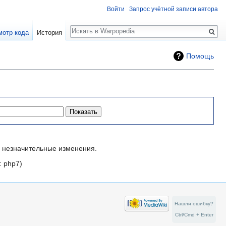
Войти
Запрос учётной записи автора
Поиск
мотр кода
История
Помощь
незначительные изменения.
:
php7
Нашли ошибку?
Ctrl/Cmd + Enter