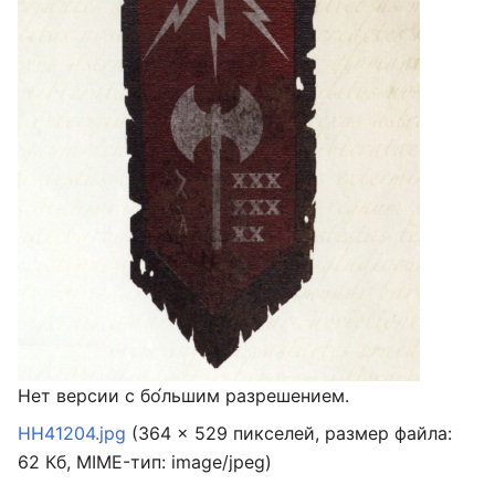
Нет версии с бо́льшим разрешением.
HH41204.jpg
‎
(364 × 529 пикселей, размер файла:
62 Кб, MIME-тип:
image/jpeg
)