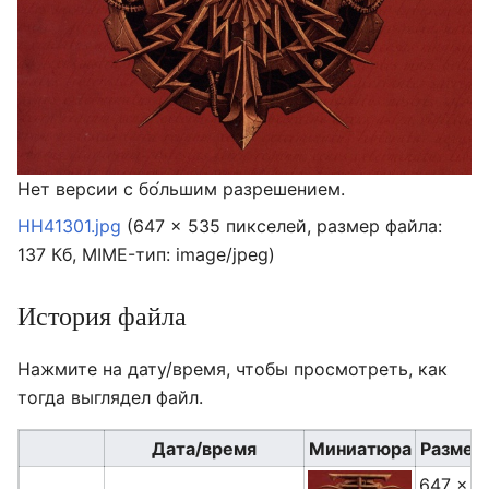
Нет версии с бо́льшим разрешением.
HH41301.jpg
‎
(647 × 535 пикселей, размер файла:
137 Кб, MIME-тип:
image/jpeg
)
История файла
Нажмите на дату/время, чтобы просмотреть, как
тогда выглядел файл.
Дата/время
Миниатюра
Размер
647 ×