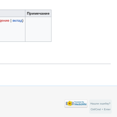
Примечание
дение
|
вклад
)
Нашли ошибку?
Ctrl/Cmd + Enter