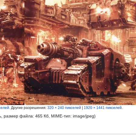
селей
.
Другие разрешения:
320 × 240 пикселей
|
1920 × 1441 пикселей
.
ь, размер файла: 465 Кб, MIME-тип:
image/jpeg
)