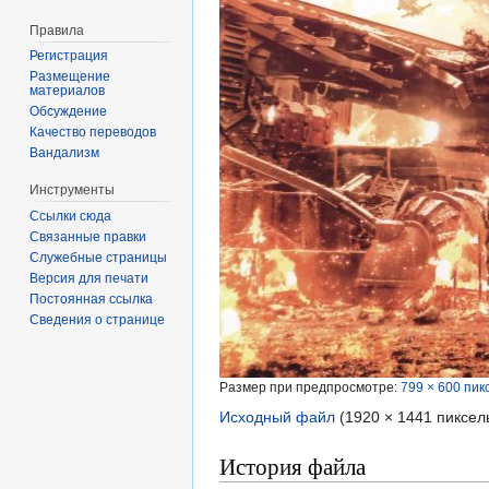
Правила
Регистрация
Размещение
материалов
Обсуждение
Качество переводов
Вандализм
Инструменты
Ссылки сюда
Связанные правки
Служебные страницы
Версия для печати
Постоянная ссылка
Сведения о странице
Размер при предпросмотре:
799 × 600 пик
Исходный файл
‎
(1920 × 1441 пиксел
История файла