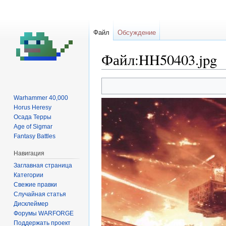
Файл
Обсуждение
Файл:HH50403.jpg
Перейти
Перейти
к
к
Warhammer 40,000
навигации
поиску
Horus Heresy
Осада Терры
Age of Sigmar
Fantasy Battles
Навигация
Заглавная страница
Категории
Свежие правки
Случайная статья
Дисклеймер
Форумы WARFORGE
Поддержать проект