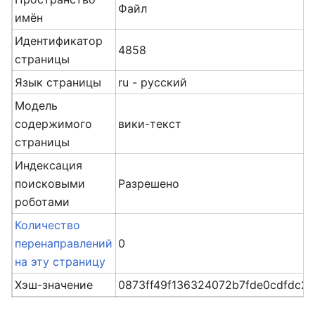
Файл
имён
Идентификатор
4858
страницы
Язык страницы
ru - русский
Модель
содержимого
вики-текст
страницы
Индексация
поисковыми
Разрешено
роботами
Количество
перенаправлений
0
на эту страницу
Хэш-значение
0873ff49f136324072b7fde0cdfdc2