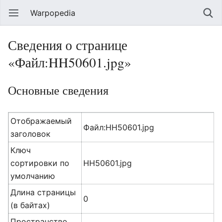
Warpopedia
Сведения о странице
«Файл:HH50601.jpg»
Основные сведения
Отображаемый
Файл:HH50601.jpg
заголовок
Ключ
сортировки по
HH50601.jpg
умолчанию
Длина страницы
0
(в байтах)
Пространство