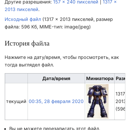
Другие разрешения:
157 × 240 пикселей
|
1317 ×
2013 пикселей
.
Исходный файл
‎
(1317 × 2013 пикселей, размер
файла: 596 Кб, MIME-тип:
image/jpeg
)
История файла
Нажмите на дату/время, чтобы просмотреть, как
тогда выглядел файл.
Дата/время
Миниатюра
Разм
1317 ×
текущий
00:35, 28 февраля 2020
2013
(596 К
Вы не можете перезаписать этот файл.