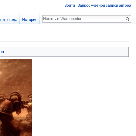
Войти
Запрос учётной записи автора
Поиск
мотр кода
История
ла