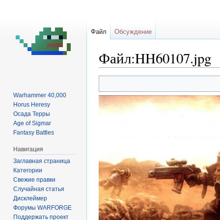
Файл
Обсуждение
Файл:HH60107.jpg
Перейти
Перейти
к
к
Warhammer 40,000
навигации
поиску
Horus Heresy
Осада Терры
Age of Sigmar
Fantasy Battles
Навигация
Заглавная страница
Категории
Свежие правки
Случайная статья
Дисклеймер
Форумы WARFORGE
Поддержать проект