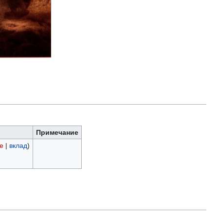
Примечание
е
|
вклад
)