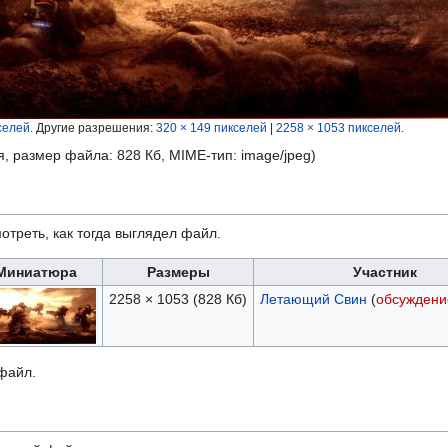
селей
.
Другие разрешения:
320 × 149 пикселей
|
2258 × 1053 пикселей
.
я, размер файла: 828 Кб, MIME-тип:
image/jpeg
)
отреть, как тогда выглядел файл.
Миниатюра
Размеры
Участник
2258 × 1053
(828 Кб)
Летающий Свин
(
обсуждени
 файл.