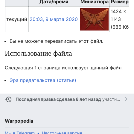
Дата/время
Миниатюра
Размеры
1424 ×
текущий
20:03, 9 марта 2020
1143
(686 Кб)
Вы не можете перезаписать этот файл.
Использование файла
Следующая 1 страница использует данный файл:
Эра предательства (статья)
Последняя правка сделана 6 лет назад
участником
Л
Warpopedia
Мы в Telegram
Настольная версия