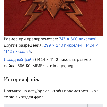
Размер при предпросмотре:
747 × 600 пикселей
.
Другие разрешения:
299 × 240 пикселей
|
1424 ×
1143 пикселей
.
Исходный файл
‎
(1424 × 1143 пикселя, размер
файла: 686 Кб, MIME-тип:
image/jpeg
)
История файла
Нажмите на дату/время, чтобы просмотреть, как
тогда выглядел файл.