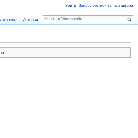
Войти
Запрос учётной записи автора
Поиск
мотр кода
История
ла