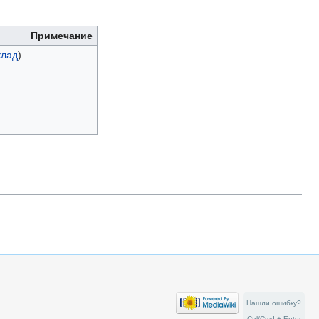
Примечание
клад
)
Нашли ошибку?
Ctrl/Cmd + Enter