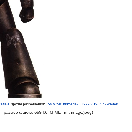
селей
.
Другие разрешения:
159 × 240 пикселей
|
1279 × 1934 пикселей
.
я, размер файла: 659 Кб, MIME-тип:
image/jpeg
)