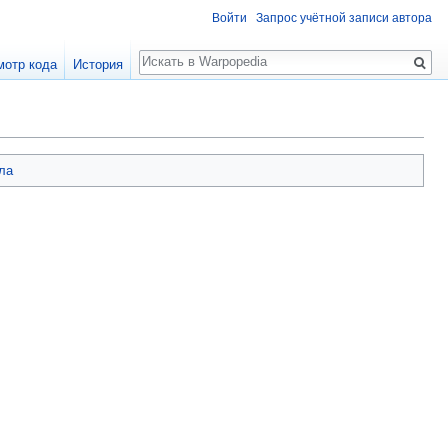
Войти
Запрос учётной записи автора
Поиск
мотр кода
История
ла