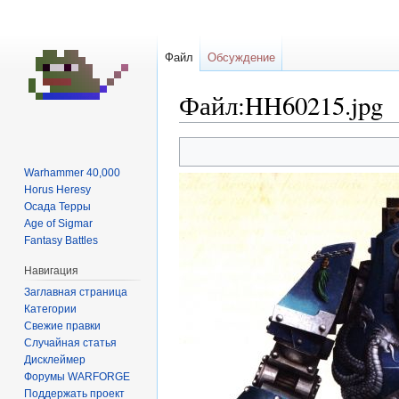
Файл
Обсуждение
Файл:HH60215.jpg
Перейти
Перейти
к
к
Warhammer 40,000
навигации
поиску
Horus Heresy
Осада Терры
Age of Sigmar
Fantasy Battles
Навигация
Заглавная страница
Категории
Свежие правки
Случайная статья
Дисклеймер
Форумы WARFORGE
Поддержать проект