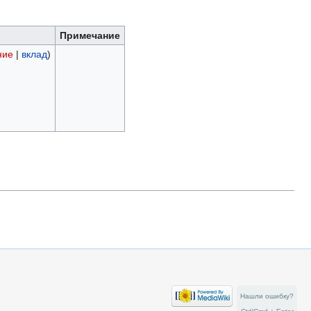
Примечание
ние
|
вклад
)
Нашли ошибку?