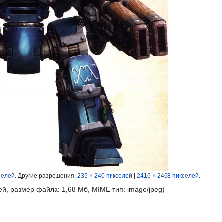
селей
.
Другие разрешения:
235 × 240 пикселей
|
2416 × 2468 пикселей
.
ей, размер файла: 1,68 Мб, MIME-тип:
image/jpeg
)