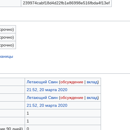
239974cabf18d4d22fb1e86998e516fbda4f13ef
срочно)
срочно)
срочно)
траницы
Летающий Свин
(
обсуждение
|
вклад
)
21:52, 20 марта 2020
Летающий Свин
(
обсуждение
|
вклад
)
21:52, 20 марта 2020
1
1
ние 90 дней)
0