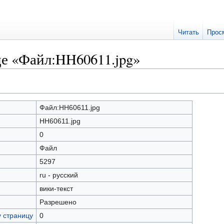
Читать
Прос
це «Файл:HH60611.jpg»
Файл:HH60611.jpg
HH60611.jpg
0
Файл
5297
ru - русский
вики-текст
Разрешено
у страницу
0