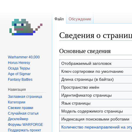
Файл
Обсуждение
Сведения о страни
Основные сведения
Перейти
Перейти
к
к
Warhammer 40,000
навигации
поиску
Horus Heresy
Отображаемый заголовок
Осада Терры
Ключ сортировки по умолчанию
Age of Sigmar
Длина страницы (в байтах)
Fantasy Battles
Пространство имён
Навигация
Идентификатор страницы
Заглавная страница
Категории
Язык страницы
Свежие правки
Модель содержимого страницы
Случайная статья
Индексация поисковыми роботами
Дисклеймер
Форумы WARFORGE
Количество перенаправлений на эт
Поддержать проект