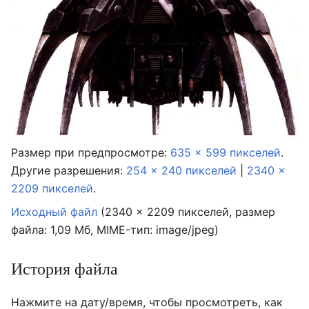
Размер при предпросмотре:
635 × 599 пикселей
.
Другие разрешения:
254 × 240 пикселей
|
2340 ×
2209 пикселей
.
Исходный файл
‎
(2340 × 2209 пикселей, размер
файла: 1,09 Мб, MIME-тип:
image/jpeg
)
История файла
Нажмите на дату/время, чтобы просмотреть, как