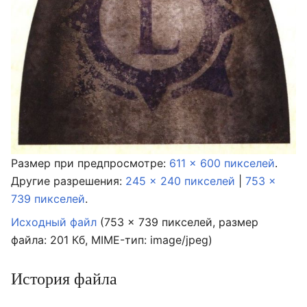
Размер при предпросмотре:
611 × 600 пикселей
.
Другие разрешения:
245 × 240 пикселей
|
753 ×
739 пикселей
.
Исходный файл
‎
(753 × 739 пикселей, размер
файла: 201 Кб, MIME-тип:
image/jpeg
)
История файла