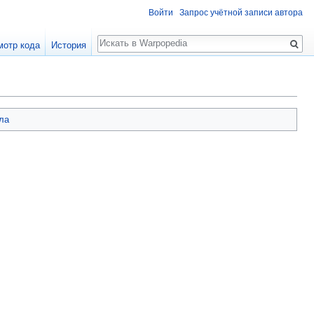
Войти
Запрос учётной записи автора
Поиск
мотр кода
История
ла