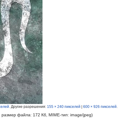
селей
.
Другие разрешения:
155 × 240 пикселей
|
600 × 926 пикселей
.
, размер файла: 172 Кб, MIME-тип:
image/jpeg
)