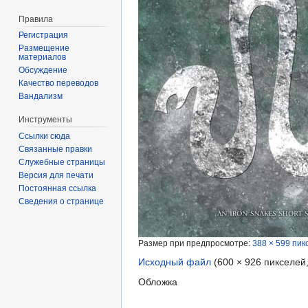
Правила
Регистрация
Размещение
материалов
Обсуждение
Качество переводов
Вандализм
Инструменты
Ссылки сюда
Связанные правки
Служебные страницы
Версия для печати
Постоянная ссылка
Сведения о странице
Размер при предпросмотре:
388 × 599 пик
Исходный файл
‎
(600 × 926 пикселей
Обложка