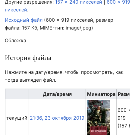
Другие разрешения:
157 × 240 пикселей
|
600 × 919
пикселей
.
Исходный файл
‎
(600 × 919 пикселей, размер
файла: 157 Кб, MIME-тип:
image/jpeg
)
Обложка
История файла
Нажмите на дату/время, чтобы просмотреть, как
тогда выглядел файл.
Дата/время
Миниатюра
Разме
600 ×
текущий
21:36, 23 октября 2019
919
(157 Кб