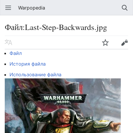
Warpopedia
Файл:Last-Step-Backwards.jpg
Файл
История файла
Использование файла