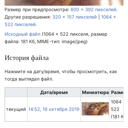
Размер при предпросмотре:
800 × 392 пикселей
.
Другие разрешения:
320 × 157 пикселей
|
1064 ×
522 пикселей
.
Исходный файл
‎
(1064 × 522 пикселя, размер
файла: 181 Кб, MIME-тип:
image/jpeg
)
История файла
Нажмите на дату/время, чтобы просмотреть, как
тогда выглядел файл.
Дата/время
Миниатюра
Разме
1064 ×
текущий
14:52, 19 октября 2019
522
(181 Кб