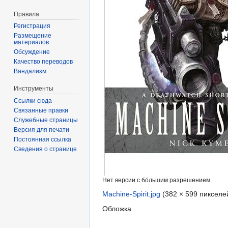
Правила
Регистрация
Размещение
материалов
Обсуждение
Качество переводов
Вандализм
Инструменты
Ссылки сюда
Связанные правки
Служебные страницы
Версия для печати
Постоянная ссылка
Сведения о странице
Нет версии с бо́льшим разрешением.
Machine-Spirit.jpg
‎
(382 × 599 пикселе
Обложка