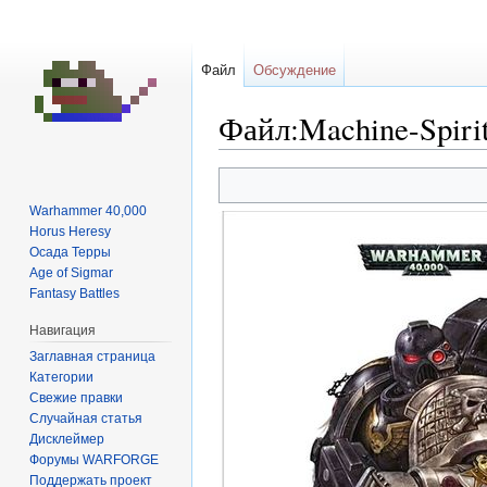
Файл
Обсуждение
Файл:Machine-Spirit
Перейти
Перейти
к
к
Warhammer 40,000
навигации
поиску
Horus Heresy
Осада Терры
Age of Sigmar
Fantasy Battles
Навигация
Заглавная страница
Категории
Свежие правки
Случайная статья
Дисклеймер
Форумы WARFORGE
Поддержать проект