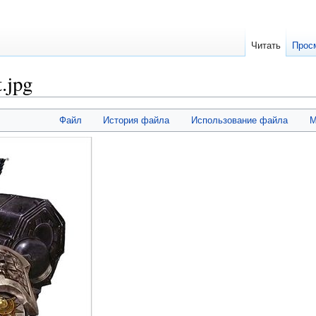
Читать
Прос
.jpg
Файл
История файла
Использование файла
М