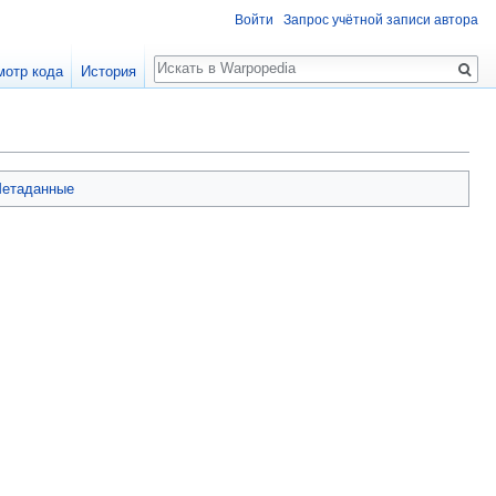
Войти
Запрос учётной записи автора
Поиск
мотр кода
История
етаданные