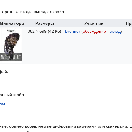
отреть, как тогда выглядел файл.
Миниатюра
Размеры
Участник
Пр
382 × 599
(42 Кб)
Brenner
(
обсуждение
|
вклад
)
 файл.
данный файл:
каз)
ные, обычно добавляемые цифровыми камерами или сканерами. Ес