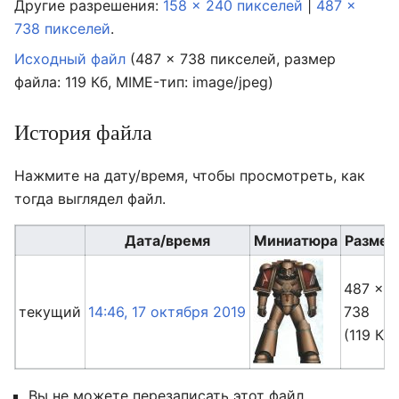
Другие разрешения:
158 × 240 пикселей
|
487 ×
738 пикселей
.
Исходный файл
‎
(487 × 738 пикселей, размер
файла: 119 Кб, MIME-тип:
image/jpeg
)
История файла
Нажмите на дату/время, чтобы просмотреть, как
тогда выглядел файл.
Дата/время
Миниатюра
Разме
487 ×
текущий
14:46, 17 октября 2019
738
(119 Кб)
Вы не можете перезаписать этот файл.