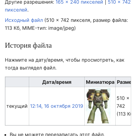
Другие разрешения:
165 × 240 пикселей
|
510 × 742
пикселей
.
Исходный файл
‎
(510 × 742 пикселя, размер файла:
113 Кб, MIME-тип:
image/jpeg
)
История файла
Нажмите на дату/время, чтобы просмотреть, как
тогда выглядел файл.
Дата/время
Миниатюра
Размер
510 ×
текущий
12:14, 16 октября 2019
742
(113 Кб)
Вы не можете перезаписать этот файл.