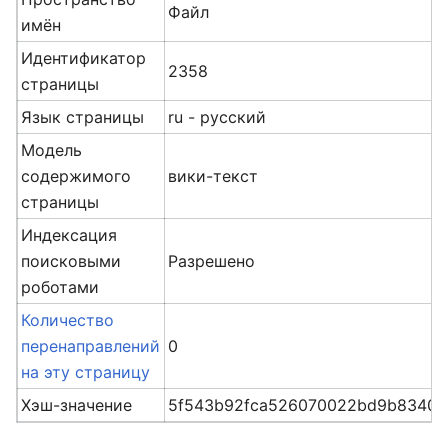
Файл
имён
Идентификатор
2358
страницы
Язык страницы
ru - русский
Модель
содержимого
вики-текст
страницы
Индексация
поисковыми
Разрешено
роботами
Количество
перенаправлений
0
на эту страницу
Хэш-значение
5f543b92fca526070022bd9b8340b