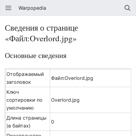
Warpopedia
Сведения о странице
«Файл:Overlord.jpg»
Основные сведения
Отображаемый
Файл:Overlord.jpg
заголовок
Ключ
сортировки по
Overlord.jpg
умолчанию
Длина страницы
0
(в байтах)
Пространство