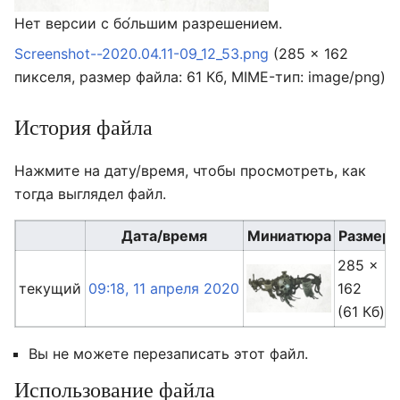
Нет версии с бо́льшим разрешением.
Screenshot--2020.04.11-09_12_53.png
‎
(285 × 162
пикселя, размер файла: 61 Кб, MIME-тип:
image/png
)
История файла
Нажмите на дату/время, чтобы просмотреть, как
тогда выглядел файл.
Дата/время
Миниатюра
Размер
285 ×
текущий
09:18, 11 апреля 2020
162
(61 Кб)
Вы не можете перезаписать этот файл.
Использование файла