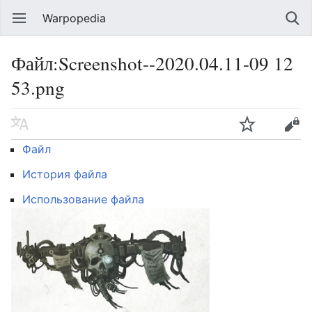
Warpopedia
Файл:Screenshot--2020.04.11-09 12
53.png
Файл
История файла
Использование файла