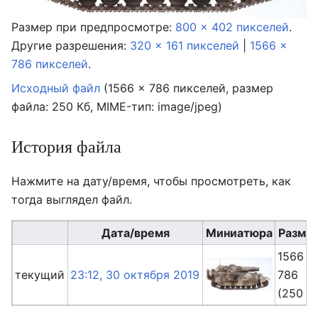
Размер при предпросмотре:
800 × 402 пикселей
.
Другие разрешения:
320 × 161 пикселей
|
1566 ×
786 пикселей
.
Исходный файл
‎
(1566 × 786 пикселей, размер
файла: 250 Кб, MIME-тип:
image/jpeg
)
История файла
Нажмите на дату/время, чтобы просмотреть, как
тогда выглядел файл.
Дата/время
Миниатюра
Разме
1566 ×
текущий
23:12, 30 октября 2019
786
(250 К