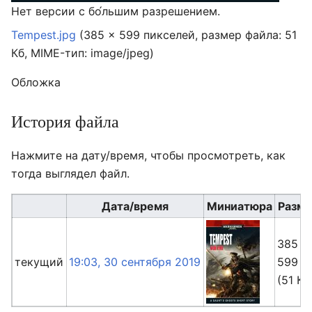
Нет версии с бо́льшим разрешением.
Tempest.jpg
‎
(385 × 599 пикселей, размер файла: 51
Кб, MIME-тип:
image/jpeg
)
Обложка
История файла
Нажмите на дату/время, чтобы просмотреть, как
тогда выглядел файл.
Дата/время
Миниатюра
Разм
385 ×
текущий
19:03, 30 сентября 2019
599
(51 Кб