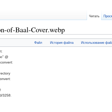
Читать
Прос
n-of-Baal-Cover.webp
Файл
История файла
Использование фай
t:
%o'' @
convert:
rectory
onvert:
@
d/3258.