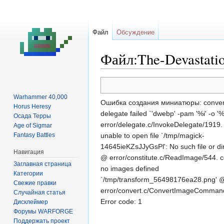
Файл
Обсуждение
Файл:The-Devastatio
Перейти
Перейти
к
к
Warhammer 40,000
Ошибка создания миниатюры: conver
навигации
поиску
Horus Heresy
delegate failed `'dwebp' -pam '%i' -o '
Осада Терры
error/delegate.c/InvokeDelegate/1919. 
Age of Sigmar
Fantasy Battles
unable to open file `/tmp/magick-
14645ieKZsJJyGsPl': No such file or di
Навигация
@ error/constitute.c/ReadImage/544. c
Заглавная страница
no images defined
Категории
`/tmp/transform_56498176ea28.png' 
Свежие правки
error/convert.c/ConvertImageComman
Случайная статья
Error code: 1
Дисклеймер
Форумы WARFORGE
Поддержать проект