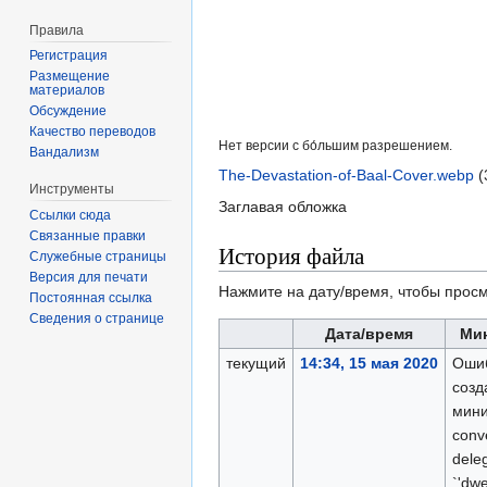
Правила
Регистрация
Размещение
материалов
Обсуждение
Качество переводов
Нет версии с бо́льшим разрешением.
Вандализм
The-Devastation-of-Baal-Cover.webp
‎
(
Инструменты
Заглавая обложка
Ссылки сюда
Связанные правки
История файла
Служебные страницы
Версия для печати
Нажмите на дату/время, чтобы просм
Постоянная ссылка
Сведения о странице
Дата/время
Ми
текущий
14:34, 15 мая 2020
Оши
созд
мини
conve
deleg
`'dw