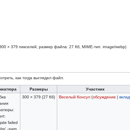
300 × 379 пикселей, размер файла: 27 Кб, MIME-тип:
image/webp
)
отреть, как тогда выглядел файл.
ниатюра
Размеры
Участник
бка
300 × 379
(27 Кб)
Веселый Консул
(
обсуждение
|
вклад
ания
атюры:
rt:
ate failed
ebp' -pam