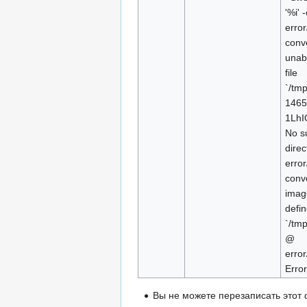
'%i' 
erro
conve
unab
file
`/tm
1465
1LhI
No su
dire
erro
conve
imag
defi
`/tm
@
erro
Error
Вы не можете перезаписать этот