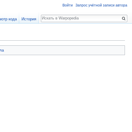
Войти
Запрос учётной записи автора
Поиск
мотр кода
История
ла