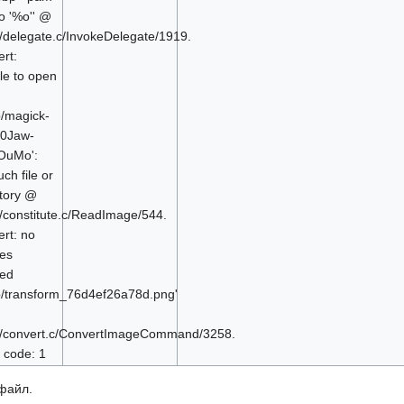
-o '%o'' @
r/delegate.c/InvokeDelegate/1919.
rt:
le to open
p/magick-
0Jaw-
OuMo':
ch file or
ctory @
r/constitute.c/ReadImage/544.
rt: no
es
ned
p/transform_76d4ef26a78d.png'
r/convert.c/ConvertImageCommand/3258.
 code: 1
 файл.