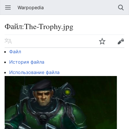
Warpopedia
Файл:The-Trophy.jpg
Файл
История файла
Использование файла