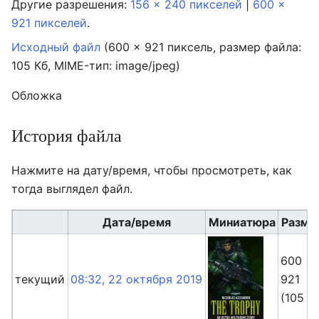
Другие разрешения:
156 × 240 пикселей
|
600 ×
921 пикселей
.
Исходный файл
‎
(600 × 921 пиксель, размер файла:
105 Кб, MIME-тип:
image/jpeg
)
Обложка
История файла
Нажмите на дату/время, чтобы просмотреть, как
тогда выглядел файл.
Дата/время
Миниатюра
Разме
600 ×
текущий
08:32, 22 октября 2019
921
(105 К