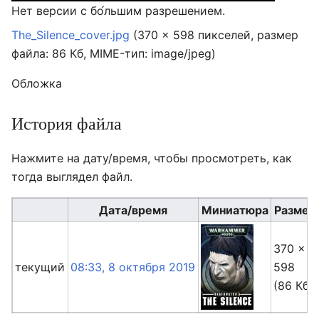
Нет версии с бо́льшим разрешением.
The_Silence_cover.jpg
‎
(370 × 598 пикселей, размер
файла: 86 Кб, MIME-тип:
image/jpeg
)
Обложка
История файла
Нажмите на дату/время, чтобы просмотреть, как
тогда выглядел файл.
Дата/время
Миниатюра
Размер
370 ×
текущий
08:33, 8 октября 2019
598
(86 Кб)