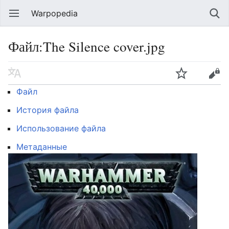
Warpopedia
Файл:The Silence cover.jpg
Файл
История файла
Использование файла
Метаданные