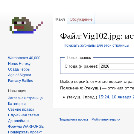
Файл
Обсуждение
Файл:Vig102.jpg: и
Показать журналы для этой страницы
Перейти
Перейти
Поиск правок
Warhammer 40,000
к
к
Horus Heresy
С года (и ранее):
навигации
поиску
Осада Терры
Age of Sigmar
Fantasy Battles
Выбор версий: отметьте версии стра
Пояснения:
(текущ.)
— отличия от т
Навигация
текущ.
пред.
15:24, 10 января
Заглавная страница
Категории
Свежие правки
Случайная статья
Поддержать проект
Мобильная версия
Дисклеймер
Форумы WARFORGE
Поддержать проект