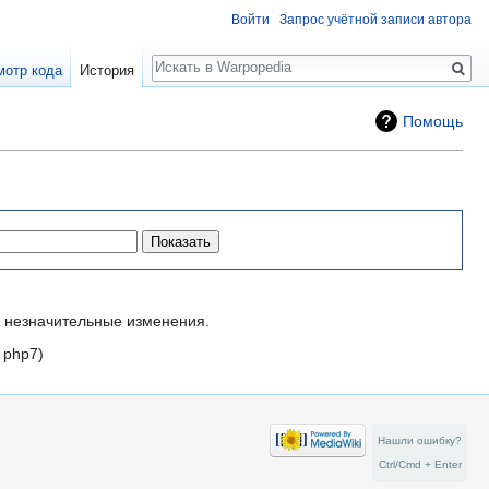
Войти
Запрос учётной записи автора
Поиск
мотр кода
История
Помощь
незначительные изменения.
:
php7
Нашли ошибку?
Ctrl/Cmd + Enter