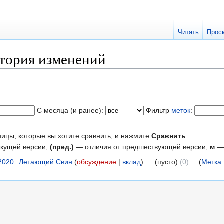
Читать
Прос
стория изменений
С месяца (и ранее):
Фильтр
меток
:
ницы, которые вы хотите сравнить, и нажмите
Сравнить
.
екущей версии;
(пред.)
— отличия от предшествующей версии;
м
— 
 2020
‎
Летающий Свин
обсуждение
вклад
‎
пусто
0
‎
Метка