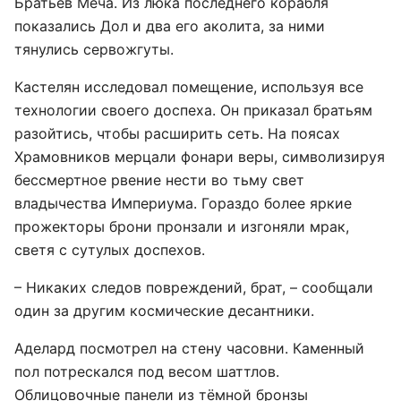
Братьев Меча. Из люка последнего корабля
показались Дол и два его аколита, за ними
тянулись сервожгуты.
Кастелян исследовал помещение, используя все
технологии своего доспеха. Он приказал братьям
разойтись, чтобы расширить сеть. На поясах
Храмовников мерцали фонари веры, символизируя
бессмертное рвение нести во тьму свет
владычества Империума. Гораздо более яркие
прожекторы брони пронзали и изгоняли мрак,
светя с сутулых доспехов.
– Никаких следов повреждений, брат, – сообщали
один за другим космические десантники.
Аделард посмотрел на стену часовни. Каменный
пол потрескался под весом шаттлов.
Облицовочные панели из тёмной бронзы