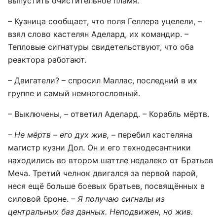
выпустить очистительное пламя.
– Кузница сообщает, что поля Геллера уцелели, –
взял слово кастелян Аделард, их командир. –
Тепловые сигнатуры свидетельствуют, что оба
реактора работают.
– Двигатели? – спросил Маллас, последний в их
группе и самый немногословный.
– Выключены, – ответил Аделард. – Корабль мёртв.
– Не мёртв – его дух жив, –
перебил кастеляна
магистр кузни Дол. Он и его технодесантники
находились во втором шаттле недалеко от Братьев
Меча. Третий челнок двигался за первой парой,
неся ещё больше боевых братьев, посвящённых в
силовой броне.
– Я получаю сигналы из
центральных баз данных. Неподвижен, но жив.