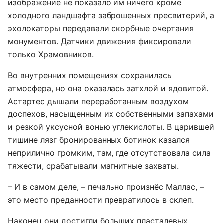
изображение не показало им ничего кроме
холодного ландшафта заброшенных пресвитерий, а
эхолокаторы передавали скорбные очертания
монументов. Датчики движения фиксировали
только Храмовников.
Во внутренних помещениях сохранилась
атмосфера, но она оказалась затхлой и ядовитой.
Астартес дышали переработанным воздухом
доспехов, насыщенным их собственными запахами
и резкой уксусной вонью углекислоты. В царившей
тишине лязг бронированных ботинок казался
неприлично громким, там, где отсутствовала сила
тяжести, срабатывали магнитные захваты.
– И в самом деле, – печально произнёс Маллас, –
это место преданности превратилось в склеп.
Наконец они достигли больших пласталевых