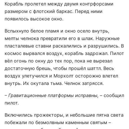
Корабль пролетел между двумя контрфорсами
размером с флотский баркас. Перед ними
появилось высокое окно.
Вспыхнуло белое пламя и окно осело внутрь,
мелты челнока превратили его в шлак. Наружные
пласталевые ставни раскалились и разрушились. В
космос вырвался воздух, корабль задрожал. Пилот
вёл огонь по окну до тех пор, пока не вырезал
достаточную брешь, чтобы прошёл шаттл. Весь
воздух улетучился и Морхолт осторожно влетел
внутрь. Их окутала тьма. Челнок затрясся.
– Гравитационные платформы исправны,
– сообщил
пилот.
Включились прожекторы, и небольшие пятна света
побежали по безмолвным каменным святым –