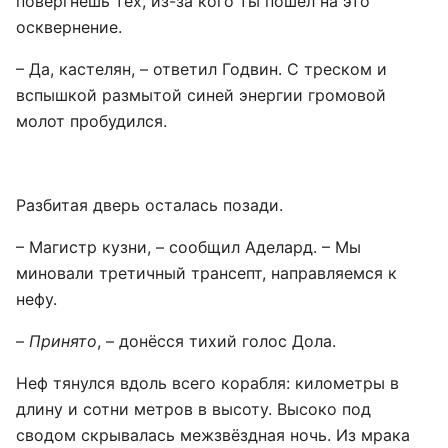
повергнешь тех, из-за кого ты пошёл на это
осквернение.
– Да, кастелян, – ответил Годвин. С треском и
вспышкой размытой синей энергии громовой
молот пробудился.
Разбитая дверь осталась позади.
– Магистр кузни, – сообщил Аделард. – Мы
миновали третичный трансепт, направляемся к
нефу.
–
Принято
, – донёсся тихий голос Дола.
Неф тянулся вдоль всего корабля: километры в
длину и сотни метров в высоту. Высоко под
сводом скрывалась межзвёздная ночь. Из мрака