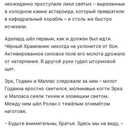
неожиданно проступали лики святых – вырезанные
в холодном камне астероида, который превратили
в кафедральный корабль – и столь же быстро
исчезали.
Аделард шёл первым, как и должен был идти.
Чёрный Храмовник никогда не уклонится от боя.
Активированное силовое поле его молота дрожало
от нетерпения. В другой руке гудел штормовой
щит.
Эрк, Годвин и Маллас следовали за ним – молот
Годвина яростно светился, молниевые когти Эрка
и Малласа сияли тихим и зловещим светом.
Между ним шёл Ролан с тяжёлым огнемётом
наготове.
– Будьте внимательны, братья. Здесь мы на виду, –