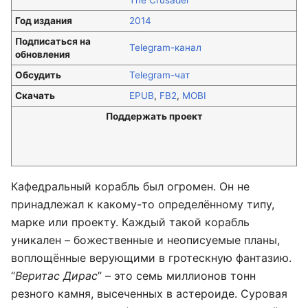
The Crusader
Год издания
2014
Подписаться на
Telegram-канал
обновления
Обсудить
Telegram-чат
Скачать
EPUB
,
FB2
,
MOBI
Поддержать проект
Кафедральный корабль был огромен. Он не
принадлежал к какому-то определённому типу,
марке или проекту. Каждый такой корабль
уникален – божественные и неописуемые планы,
воплощённые верующими в гротескную фантазию.
“
Веритас Дирас
” – это семь миллионов тонн
резного камня, высеченных в астероиде. Суровая