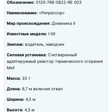
Обозначение:
0120-766-0822-RE 003
Наименование:
«Репрессор»
Мир происхождения:
Доминика II
Известные модели:
I-XII
Экипаж:
водитель, наводчик
Силовая установка:
Счетверенный
адаптируемый реактор термического сгорания
МкII
Масса:
33 т
Длина:
8,7 м включая отвал
Ширина:
4,5 м
Высота:
4,3 м