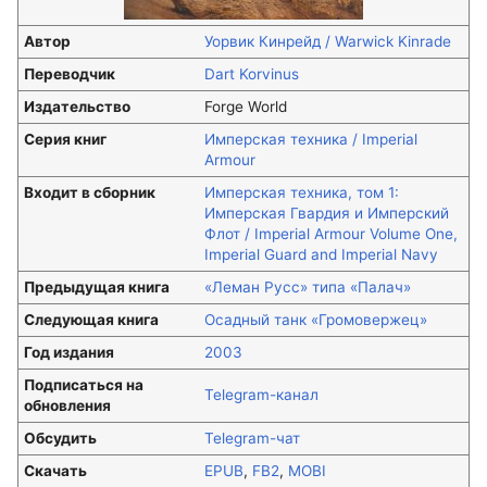
Автор
Уорвик Кинрейд / Warwick Kinrade
Переводчик
Dart Korvinus
Издательство
Forge World
Серия книг
Имперская техника / Imperial
Armour
Входит в сборник
Имперская техника, том 1:
Имперская Гвардия и Имперский
Флот / Imperial Armour Volume One,
Imperial Guard and Imperial Navy
Предыдущая книга
«Леман Русс» типа «Палач»
Следующая книга
Осадный танк «Громовержец»
Год издания
2003
Подписаться на
Telegram-канал
обновления
Обсудить
Telegram-чат
Скачать
EPUB
,
FB2
,
MOBI