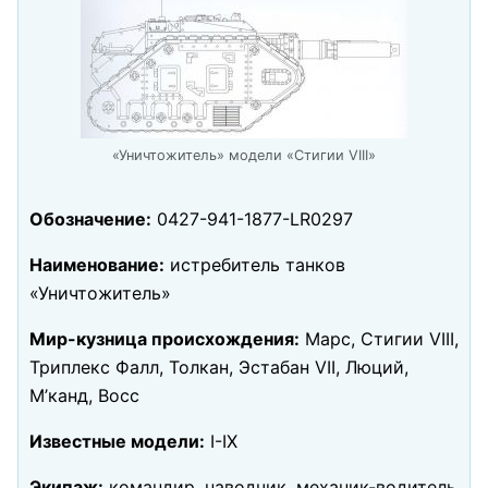
«Уничтожитель» модели «Стигии VIII»
Обозначение:
0427-941-1877-LR0297
Наименование:
истребитель танков
«Уничтожитель»
Мир-кузница происхождения:
Марс, Стигии VIII,
Триплекс Фалл, Толкан, Эстабан VII, Люций,
М’канд, Восс
Известные модели:
I-IX
Экипаж:
командир, наводчик, механик-водитель