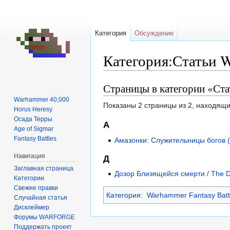
Категория
Обсуждение
Категория:Статьи W
Страницы в категории «Ста
Перейти
Перейти
к
к
Warhammer 40,000
Показаны 2 страницы из 2, находящи
навигации
поиску
Horus Heresy
Осада Терры
А
Age of Sigmar
Fantasy Battles
Амазонки: Служительницы богов (
Навигация
Д
Заглавная страница
Дозор Близящейся смерти / The De
Категории
Свежие правки
Категория
:
Warhammer Fantasy Batt
Случайная статья
Дисклеймер
Форумы WARFORGE
Поддержать проект