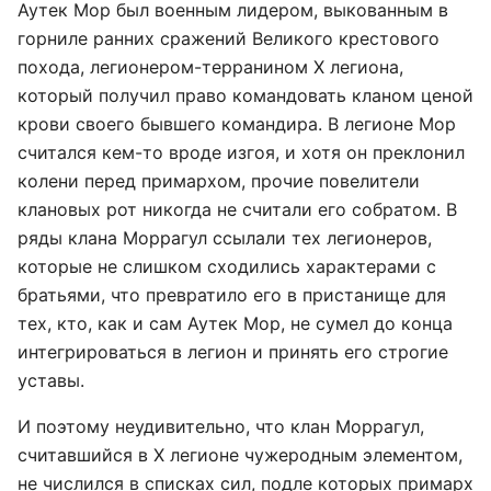
Аутек Мор был военным лидером, выкованным в
горниле ранних сражений Великого крестового
похода, легионером-терранином Х легиона,
который получил право командовать кланом ценой
крови своего бывшего командира. В легионе Мор
считался кем-то вроде изгоя, и хотя он преклонил
колени перед примархом, прочие повелители
клановых рот никогда не считали его собратом. В
ряды клана Моррагул ссылали тех легионеров,
которые не слишком сходились характерами с
братьями, что превратило его в пристанище для
тех, кто, как и сам Аутек Мор, не сумел до конца
интегрироваться в легион и принять его строгие
уставы.
И поэтому неудивительно, что клан Моррагул,
считавшийся в Х легионе чужеродным элементом,
не числился в списках сил, подле которых примарх