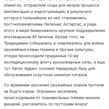
планетах, отправляли сюда для начала процесса
имплантации и индоктринации, в результате
которого сильнейшие из них становились
постчеловеческими Легионес Астартес, и ради
этого в мире базировалось крупное подразделение
апотекариона XII легиона. Кроме того, на
Тредецимии собирались и снаряжались для войны
оружейные кланы Нумена и прочие культуры,
откуда происходили приданные 13-му
экспедиционному флоту ауксилиарные силы, а еще
тут Легио Аудакс основал передовую базу для
обслуживания скаутских манипул титанов.
Со временем ауксилии оружейных кланов пустили
на Бодте корни. Огромное население,
происходившее от подневольных племен воинов-
дикарей, расселилось по пустошам вокруг