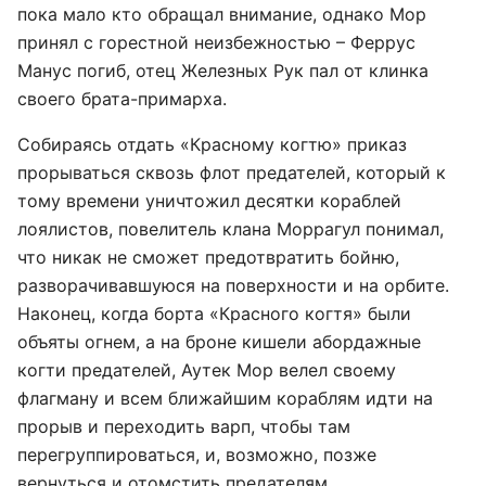
пока мало кто обращал внимание, однако Мор
принял с горестной неизбежностью – Феррус
Манус погиб, отец Железных Рук пал от клинка
своего брата-примарха.
Собираясь отдать «Красному когтю» приказ
прорываться сквозь флот предателей, который к
тому времени уничтожил десятки кораблей
лоялистов, повелитель клана Моррагул понимал,
что никак не сможет предотвратить бойню,
разворачивавшуюся на поверхности и на орбите.
Наконец, когда борта «Красного когтя» были
объяты огнем, а на броне кишели абордажные
когти предателей, Аутек Мор велел своему
флагману и всем ближайшим кораблям идти на
прорыв и переходить варп, чтобы там
перегруппироваться, и, возможно, позже
вернуться и отомстить предателям.