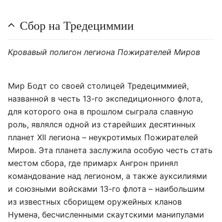
Сбор на Тредециммии
Кровавый полигон легиона Пожирателей Миров
Мир Бодт со своей столицей Тредециммией,
названной в честь 13-го экспедиционного флота,
для которого она в прошлом сыграла славную
роль, являлся одной из старейших десятинных
планет XII легиона – неукротимых Пожирателей
Миров. Эта планета заслужила особую честь стать
местом сбора, где примарх Ангрон принял
командование над легионом, а также ауксилиями
и союзными войсками 13-го флота – наибольшим
из известных сборищем оружейных кланов
Нумена, бесчисленными скаутскими манипулами