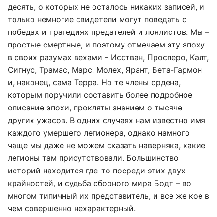
десять, о которых не осталось никаких записей, и
только немногие свидетели могут поведать о
победах и трагедиях предателей и лоялистов. Мы –
простые смертные, и поэтому отмечаем эту эпоху
в своих разумах вехами – Исстван, Просперо, Калт,
Сигнус, Трамас, Марс, Молех, Ярант, Бета-Гармон
и, наконец, сама Терра. Но те члены ордена,
которым поручили составить более подробное
описание эпохи, прокляты знанием о тысяче
других ужасов. В одних случаях нам известно имя
каждого умершего легионера, однако намного
чаще мы даже не можем сказать наверняка, какие
легионы там присутствовали. Большинство
историй находится где-то посреди этих двух
крайностей, и судьба сборного мира Бодт – во
многом типичный их представитель, и все же кое в
чем совершенно нехарактерный.