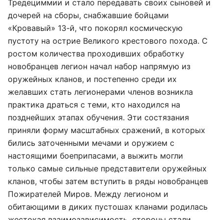
Тредециммии и стало передавать своих сыновей и
дочерей на сборы, снабжавшие бойцами
«Кровавый» 13-й, что покорял космическую
пустоту на острие Великого крестового похода. С
ростом количества проходивших обработку
новобранцев легион начал набор напрямую из
оружейных кланов, и постепенно среди их
желавших стать легионерами членов возникла
практика драться с теми, кто находился на
позднейших этапах обучения. Эти состязания
приняли форму масштабных сражений, в которых
бились заточенными мечами и оружием с
настоящими боеприпасами, а выжить могли
только самые сильные представители оружейных
кланов, чтобы затем вступить в ряды новобранцев
Пожирателей Миров. Между легионом и
обитающими в диких пустошах кланами родилась
жестокая взаимозависимость, стороны стали