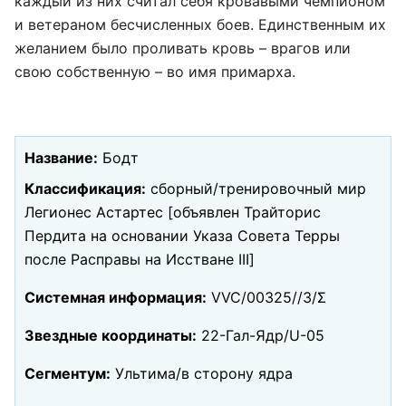
каждый из них считал себя кровавыми чемпионом
и ветераном бесчисленных боев. Единственным их
желанием было проливать кровь – врагов или
свою собственную – во имя примарха.
Название:
Бодт
Классификация:
сборный/тренировочный мир
Легионес Астартес [объявлен Трайторис
Пердита на основании Указа Совета Терры
после Расправы на Исстване III]
Системная информация:
VVC/00325//З/Ʃ
Звездные координаты:
22-Гал-Ядр/U-05
Сегментум:
Ультима/в сторону ядра