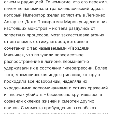
огнем и радиацией. Те немногие, кто его пережил,
ничем не напоминали трансчеловеческий идеал,
который Император желал воплотить в Легионес
Астартес. Даже Пожиратели Миров увидели в них
настоящих монстров – их тела раздулись от
запретных процессов, мозг захлестывала агония
от автономных стимуляторов, которые в
сочетании с так называемыми «Гвоздями
Мясника», что получили повсеместное
распространение в легионе, перманентно
удерживали их в состоянии гиперагрессии. Более
того, мнемоническая индоктринация, которую
проходили все новобранцы, наделяла их
украденными воспоминаниями о сотнях сражений
и тысячах убийств – бесконечно крутившаяся в
сознании склейка жизней и смертей других
воинов. С момента пробуждения в генобаках