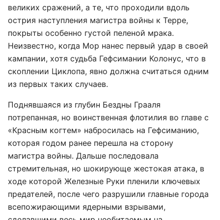
великих сражений, а те, что проходили вдоль
острия наступления магистра войны к Терре,
покрыты особенно густой пеленой мрака.
Неизвестно, когда Мор нанес первый удар в своей
кампании, хотя судьба Гефсимании Колонус, что в
скоплении Циклопа, явно должна считаться одним
из первых таких случаев.
Поднявшаяся из глубин Бездны Грааля
потрепанная, но воинственная флотилия во главе с
«Красным когтем» набросилась на Гефсиманию,
которая годом ранее перешла на сторону
магистра войны. Дальше последовала
стремительная, но шокирующе жестокая атака, в
ходе которой Железные Руки пленили ключевых
предателей, после чего разрушили главные города
всепожирающими ядерными взрывами,
сделавшими весь мир необитаемым на