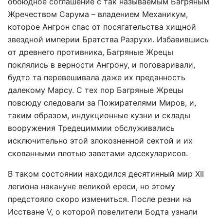
обоюдное соглашение с так называемым Багряным
Жречеством Сарума – владением Механикум,
которое Ангрон спас от посягательства хищной
звездной империи Братства Разрухи. Избавившись
от древнего противника, Багряные Жрецы
поклялись в верности Ангрону, и поговаривали,
будто та перевешивала даже их преданность
далекому Марсу. С тех пор Багряные Жрецы
повсюду следовали за Пожирателями Миров, и,
таким образом, индукционные кузни и склады
вооружения Тредециммии обслуживались
исключительно этой злокозненной сектой и их
скованными плотью заветами адсекуларисов.
В таком состоянии находился десятинный мир XII
легиона накануне великой ереси, но этому
предстояло скоро измениться. После резни на
Исстване V, о которой повелители Бодта узнали