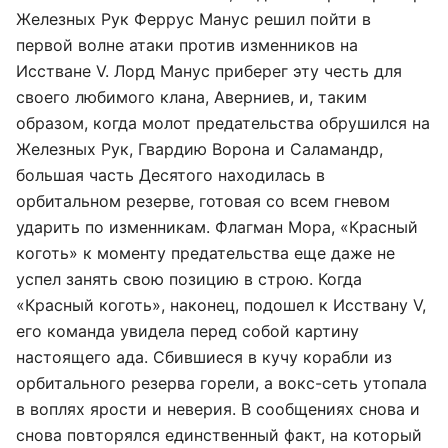
Железных Рук Феррус Манус решил пойти в
первой волне атаки против изменников на
Исстване V. Лорд Манус приберег эту честь для
своего любимого клана, Аверниев, и, таким
образом, когда молот предательства обрушился на
Железных Рук, Гвардию Ворона и Саламандр,
большая часть Десятого находилась в
орбитальном резерве, готовая со всем гневом
ударить по изменникам. Флагман Мора, «Красный
коготь» к моменту предательства еще даже не
успел занять свою позицию в строю. Когда
«Красный коготь», наконец, подошел к Исствану V,
его команда увидела перед собой картину
настоящего ада. Сбившиеся в кучу корабли из
орбитального резерва горели, а вокс-сеть утопала
в воплях ярости и неверия. В сообщениях снова и
снова повторялся единственный факт, на который