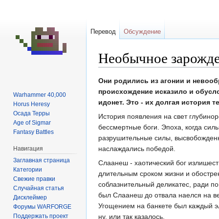
Перевод
Обсуждение
Необычное зарожде
Перейти
Перейти
Они родились из агонии и невооб
к
к
происхождение исказило и обусл
Warhammer 40,000
навигации
поиску
идонет. Это - их долгая история т
Horus Heresy
Осада Терры
История появления на свет глубино
Age of Sigmar
бессмертные боги. Эпоха, когда сил
Fantasy Battles
разрушительные силы, высвобожденны
наслаждались победой.
Навигация
Заглавная страница
Слаанеш - хаотический бог излишест
Категории
длительным сроком жизни и обостре
Свежие правки
соблазнительный деликатес, ради по
Случайная статья
был Слаанеш до отвала наелся на в
Дисклеймер
Угощением на банкете был каждый эл
Форумы WARFORGE
Поддержать проект
ну, или так казалось.