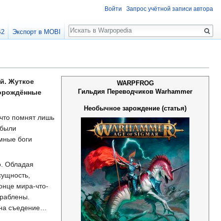
Войти
Запрос учётной записи автора
Поиск
B2
Экспорт в MOBI
й. Жуткое
WARPFROG
Гильдия Переводчиков Warhammer
норождённые
Необычное зарождение (статья)
 что помнят лишь
 были
емные боги
о. Обладая
сущность,
онце мира-что-
граблены.
и на съедение…