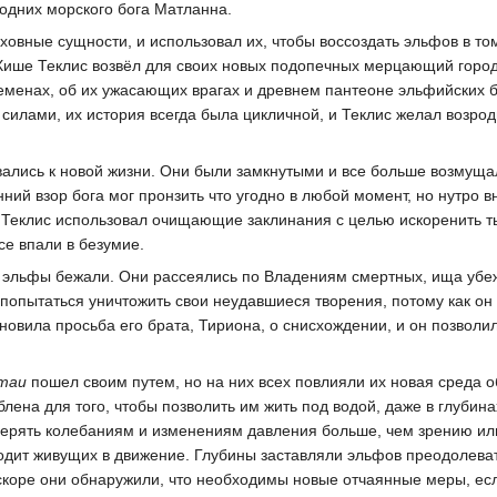
одних морского бога Матланна.
уховные сущности, и использовал их, чтобы воссоздать эльфов в то
Хише Теклис возвёл для своих новых подопечных мерцающий город
менах, об их ужасающих врагах и древнем пантеоне эльфийских бо
силами, их история всегда была цикличной, и Теклис желал возрод
.
ались к новой жизни. Они были замкнутыми и все больше возмуща
ний взор бога мог пронзить что угодно в любой момент, но нутро в
 Теклис использовал очищающие заклинания с целью искоренить ть
се впали в безумие.
я эльфы бежали. Они рассеялись по Владениям смертных, ища убеж
попытаться уничтожить свои неудавшиеся творения, потому как он 
ановила просьба его брата, Тириона, о снисхождении, и он позво
таи
пошел своим путем, но на них всех повлияли их новая среда о
блена для того, чтобы позволить им жить под водой, даже в глуби
ерять колебаниям и изменениям давления больше, чем зрению или 
одит живущих в движение. Глубины заставляли эльфов преодолеват
коре они обнаружили, что необходимы новые отчаянные меры, есл