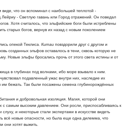
м виде, что он вспоминал с наибольшей теплотой -
 Лейриу - Светлую гавань или Город отражений. Он поведал
гов. Хотя считалось, что эльфийские боги были истреблены
ить старых богов, вернув их назад с новым поколением
лись опекой Теклиса.
Китаи
повздорили друг с другом и
новь созданных эльфов оставалось в тени, сквозь которую не
му. Новые эльфы бросались прочь от этого света истины и от
ища в глубинах под волнами, ибо море взывало к ним.
чувствовал подавленный ужас внутри них, наследие их
лил им бежать. Так были посажены семена глубинорождённых
битания и добровольная изоляция. Магия, которой они
нах с самым высоким давлением. Они росли, приспосабливаясь к
слуху, и некоторые стали экспертами в искусстве видеть
ь всё новые опасности, но была еще одна дилемма, что
и они хотят выжить.