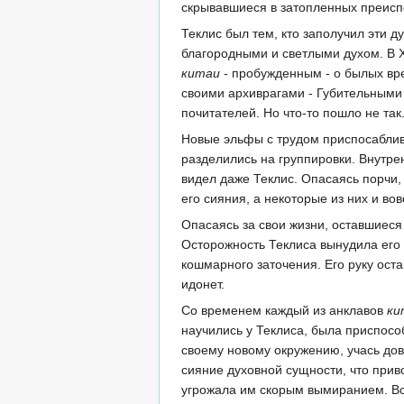
скрывавшиеся в затопленных преисп
Теклис был тем, кто заполучил эти д
благородными и светлыми духом. В 
китаи
- пробужденным - о былых вре
своими архиврагами - Губительными 
почитателей. Но что-то пошло не так
Новые эльфы с трудом приспосаблив
разделились на группировки. Внутрен
видел даже Теклис. Опасаясь порчи,
его сияния, а некоторые из них и вов
Опасаясь за свои жизни, оставшиес
Осторожность Теклиса вынудила его 
кошмарного заточения. Его руку ост
идонет.
Со временем каждый из анклавов
ки
научились у Теклиса, была приспосо
своему новому окружению, учась дов
сияние духовной сущности, что прив
угрожала им скорым вымиранием. Вс