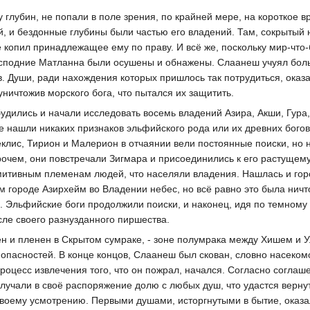
глубин, не попали в поле зрения, по крайней мере, на короткое в
, и бездонные глубины были частью его владений. Там, сокрытый 
е копил принадлежащее ему по праву. И всё же, поскольку мир-что
исподние Матланна были осушены и обнажены. Слаанеш учуял бол
. Души, ради нахождения которых пришлось так потрудиться, оказ
 уничтожив морского бога, что пытался их защитить.
будились и начали исследовать восемь владений Азира, Акши, Гура,
е нашли никаких признаков эльфийского рода или их древних богов
клис, Тирион и Малерион в отчаянии вели постоянные поиски, но 
рочем, они повстречали Зигмара и присоединились к его растущем
итивным племенам людей, что населяли владения. Нашлась и гор
 городе Азирхейм во Владении небес, но всё равно это была ничт
. Эльфийские боги продолжили поиски, и наконец, идя по темному 
ле своего разнузданного пиршества.
ен и пленен в Скрытом сумраке, - зоне полумрака между Хишем и У
 опасностей. В конце концов, Слаанеш был скован, словно насеком
процесс извлечения того, что он пожрал, начался. Согласно согла
лучали в своё распоряжение долю с любых душ, что удастся верну
своему усмотрению. Первыми душами, исторгнутыми в бытие, оказа