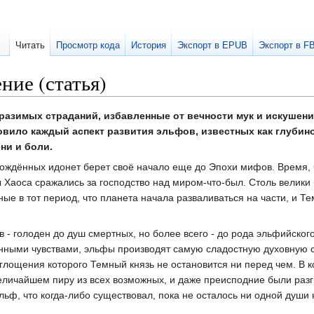
Читать
Просмотр кода
История
Экспорт в EPUB
Экспорт в F
ние (статья)
разимых страданий, избавленные от вечности мук и искушени
овило каждый аспект развития эльфов, известных как глуби
ени и боли.
рождённых идонет берет своё начало еще до Эпохи мифов. Время,
ы Хаоса сражались за господство над миром-что-был. Столь велики
е в тот период, что планета начала разваливаться на части, и Т
в - голоден до душ смертных, но более всего - до рода эльфийског
нными чувствами, эльфы производят самую сладостную духовную 
глощения которого Темный князь не остановится ни перед чем. В к
еличайшем пиру из всех возможных, и даже преисподние были раз
ьф, что когда-либо существовал, пока не осталось ни одной душ