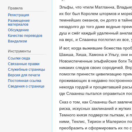
Эльфы, что чтили Матланна, Владыку 
Правила
их бог был Королем штормов и морей
Регистрация
темнейших океанов, он долго в тайн
Размещение
материалов
незадолго до того даже водные пре
Обсуждение
душ и сжёг каждый удаленный анклав
Качество переводов
на вкус, и Слаанеш поглотил их все,
Вандализм
И вот, когда выжившие божества про
Инструменты
Шаиша, Хиша, Хамона и Ульгу, они н
Ссылки сюда
Новоиспеченные эльфийские боги Те
Связанные правки
никаких следов своих сородичей. Вп
Служебные страницы
помогли принести цивилизацию прим
Версия для печати
проживающих в недавно построенном
Постоянная ссылка
Сведения о странице
некогда гордой и процветавшей расы
где Слаанеш пытался оправиться пос
Сказ о том, как Слаанеш был завлеч
риска, искусных заклинаний и жутких
Темного князя подвергли пыткам, и 
ними, Теклис, Тирион и Малерион по
преобразить и сформировать их по 