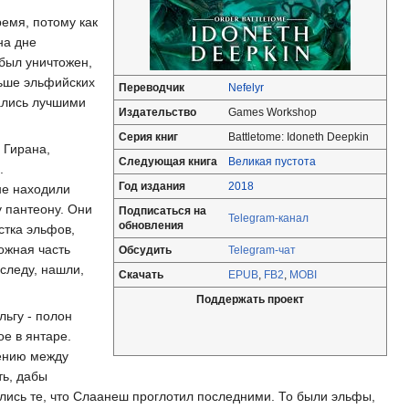
ремя, потому как
на дне
-был уничтожен,
ьше эльфийских
Переводчик
Nefelyr
ались лучшими
Издательство
Games Workshop
Серия книг
Battletome: Idoneth Deepkin
 Гирана,
Следующая книга
Великая пустота
.
Год издания
2018
не находили
у пантеону. Они
Подписаться на
Telegram-канал
обновления
стка эльфов,
ожная часть
Обсудить
Telegram-чат
следу, нашли,
Скачать
EPUB
,
FB2
,
MOBI
Поддержать проект
льгу - полон
ое в янтаре.
шению между
ть, дабы
лись те, что Слаанеш проглотил последними. То были эльфы,