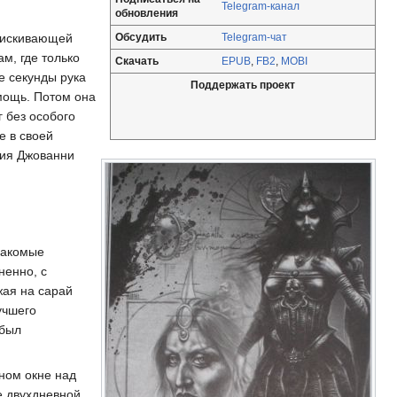
Telegram-канал
обновления
заискивающей
Обсудить
Telegram-чат
м, где только
Скачать
EPUB
,
FB2
,
MOBI
е секунды рука
Поддержать проект
омощь. Потом она
 без особого
е в своей
ния Джованни
накомые
ненно, с
жая на сарай
учшего
 был
ном окне над
е двухдневной