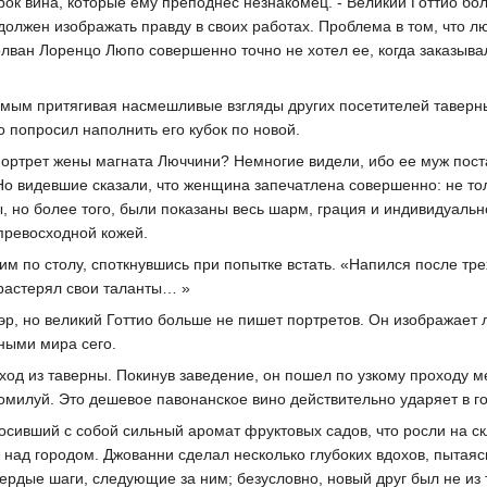
арок вина, которые ему преподнес незнакомец. - Великий Готтио бо
должен изображать правду в своих работах. Проблема в том, что л
олван Лоренцо Люпо совершенно точно не хотел ее, когда заказыва
самым притягивая насмешливые взгляды других посетителей тавер
о попросил наполнить его кубок по новой.
, портрет жены магната Люччини? Немногие видели, ибо ее муж пос
 Но видевшие сказали, что женщина запечатлена совершенно: не то
, но более того, были показаны весь шарм, грация и индивидуальн
 превосходной кожей.
м по столу, споткнувшись при попытке встать. «Напился после трех
 растерял свои таланты… »
сэр, но великий Готтио больше не пишет портретов. Он изображает 
ными мира сего.
од из таверны. Покинув заведение, он пошел по узкому проходу 
омилуй. Это дешевое павонанское вино действительно ударяет в г
осивший с собой сильный аромат фруктовых садов, что росли на с
над городом. Джованни сделал несколько глубоких вдохов, пытаяс
ердые шаги, следующие за ним; безусловно, новый друг был не из 