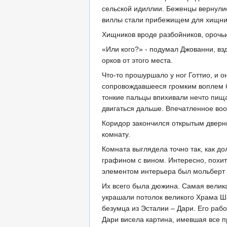
сельской идиллии. Беженцы вернули
виллы стали прибежищем для хищник
Хищников вроде разбойников, орочь
«Или кого?» - подумал Джованни, вз
орков от этого места.
Что-то прошуршало у ног Готтио, и 
сопровождавшееся громким воплем б
тонкие пальцы впихивали нечто пищ
двигаться дальше. Впечатленное во
Коридор закончился открытым дверны
комнату.
Комната выглядела точно так, как д
графином с вином. Интересно, похит
элементом интерьера был мольберт с
Их всего была дюжина. Самая велика
украшали потолок великого Храма Ша
безумца из Эсталии – Дари. Его ра
Дари висела картина, имевшая все пр