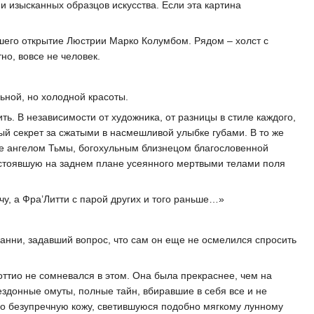
и изысканных образцов искусства. Если эта картина
шего открытие Люстрии Марко Колумбом. Рядом – холст с
но, вовсе не человек.
ьной, но холодной красоты.
ить. В независимости от художника, от разницы в стиле каждого,
тый секрет за сжатыми в насмешливой улыбке губами. В то же
бе ангелом Тьмы, богохульным близнецом благословенной
 стоявшую на заднем плане усеянного мертвыми телами поля
чу, а Фра’Литти с парой других и того раньше…»
ованни, задавший вопрос, что сам он еще не осмелился спросить
оттио не сомневался в этом. Она была прекраснее, чем на
бездонные омуты, полные тайн, вбиравшие в себя все и не
его безупречную кожу, светившуюся подобно мягкому лунному