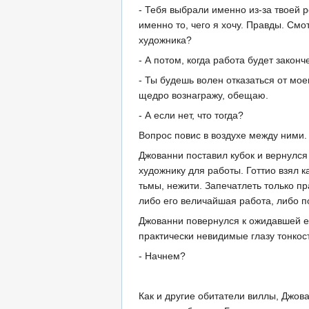
- Тебя выбрали именно из-за твоей 
именно то, чего я хочу. Правды. Смо
художника?
- А потом, когда работа будет закон
- Ты будешь волен отказаться от мое
щедро вознагражу, обещаю.
- А если нет, что тогда?
Вопрос повис в воздухе между ними.
Джованни поставил кубок и вернулся
художнику для работы. Готтио взял 
тьмы, нежити. Запечатлеть только пр
либо его величайшая работа, либо п
Джованни повернулся к ожидавшей ег
практически невидимые глазу тонкост
- Начнем?
Как и другие обитатели виллы, Джов