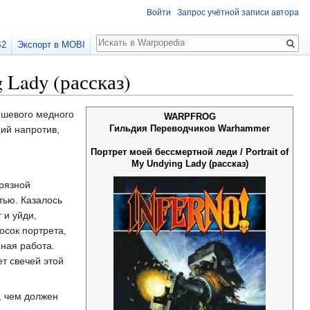
Войти
Запрос учётной записи автора
Поиск
B2
Экспорт в MOBI
 Lady (рассказ)
ешевого медного
WARPFROG
Гильдия Переводчиков Warhammer
щий напротив,
Портрет моей бессмертной леди / Portrait of
My Undying Lady (рассказ)
грязной
тью. Казалось
 и уйди,
осок портрета,
ная работа.
т свечей этой
, чем должен