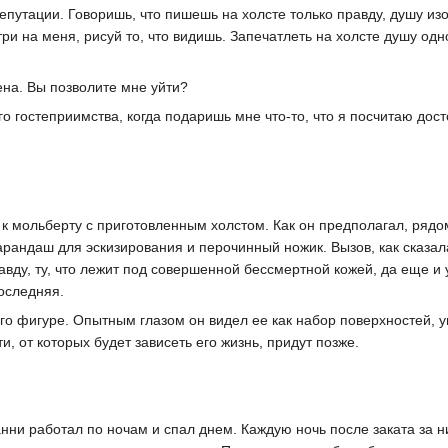
репутации. Говоришь, что пишешь на холсте только правду, душу и
три на меня, рисуй то, что видишь. Запечатлеть на холсте душу од
чена. Вы позволите мне уйти?
го гостеприимства, когда подаришь мне что-то, что я посчитаю дос
 к мольберту с приготовленным холстом. Как он предполагал, рядо
карандаш для эскизирования и перочинный ножик. Вызов, как сказал
авду, ту, что лежит под совершенной бессмертной кожей, да еще и 
оследняя.
о фигуре. Опытным глазом он видел ее как набор поверхностей, у
и, от которых будет зависеть его жизнь, придут позже.
анни работал по ночам и спал днем. Каждую ночь после заката за 