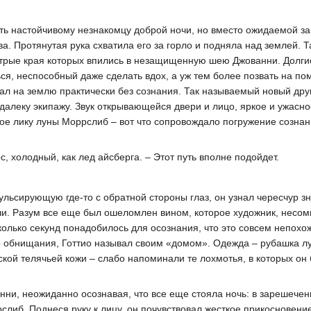
ть настойчивому незнакомцу доброй ночи, но вместо ожидаемой 
а. Протянутая рука схватила его за горло и подняла над землей. Та
острые края которых впились в незащищенную шею Джованни. Долги
ься, неспособный даже сделать вдох, а уж тем более позвать на п
пал на землю практически без сознания. Так называемый новый друг
далеку экипажу. Звук открывающейся двери и лицо, яркое и ужасно
ное лику луны Моррслиб – вот что сопровождало погружение созна
с, холодный, как лед айсберга. – Этот путь вполне подойдет.
ульсирующую где-то с обратной стороны глаз, он узнал чересчур з
и. Разум все еще был ошеломлен вином, которое художник, несом
колько секунд понадобилось для осознания, что это совсем непохо
го обнищания, Готтио называл своим «домом». Одежда – рубашка л
ской телячьей кожи – слабо напоминали те лохмотья, в которых он
ни, неожиданно осознавая, что все еще стояла ночь: в зарешечен
слиб. Поднеся руку к лицу, он почувствовал жесткое прикосновени