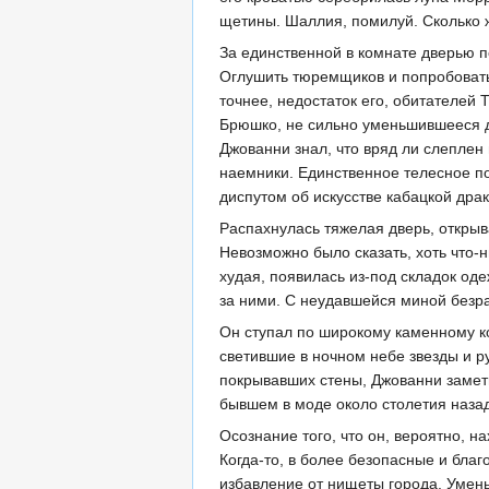
щетины. Шаллия, помилуй. Сколько 
За единственной в комнате дверью 
Оглушить тюремщиков и попробовать 
точнее, недостаток его, обитателей
Брюшко, не сильно уменьшившееся д
Джованни знал, что вряд ли слеплен 
наемники. Единственное телесное по
диспутом об искусстве кабацкой дра
Распахнулась тяжелая дверь, открыв
Невозможно было сказать, хоть что-
худая, появилась из-под складок од
за ними. С неудавшейся миной безра
Он ступал по широкому каменному к
светившие в ночном небе звезды и р
покрывавших стены, Джованни замет
бывшем в моде около столетия назад
Осознание того, что он, вероятно, 
Когда-то, в более безопасные и бла
избавление от нищеты города. Умень