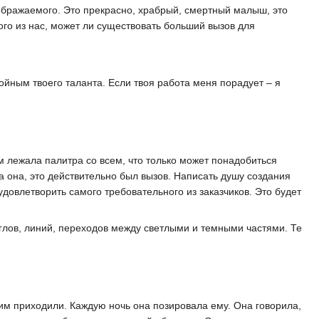
зображаемого. Это прекрасно, храбрый, смертный малыш, это
ного из нас, может ли существовать больший вызов для
тойным твоего таланта. Если твоя работа меня порадует – я
м лежала палитра со всем, что только может понадобиться
а она, это действительно был вызов. Написать душу создания
удовлетворить самого требовательного из заказчиков. Это будет
глов, линий, переходов между светлыми и темными частями. Те
ним приходили. Каждую ночь она позировала ему. Она говорила,