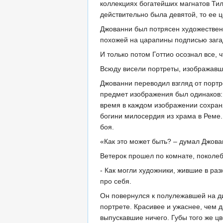
коллекциях богатейших магнатов Тил
действительно была девятой, то ее 
Джованни был потрясен художествен
похожей на царапины подписью загадо
И только потом Готтио осознал все, 
Всюду висели портреты, изображавши
Джованни переводил взгляд от портре
предмет изображения был одинаков: в
время в каждом изображении сохран
богини милосердия из храма в Реме
боя.
«Как это может быть? – думал Джован
Ветерок прошел по комнате, поколеб
- Как могли художники, жившие в раз
про себя.
Он повернулся к полулежавшей на ди
портрете. Красивее и ужаснее, чем д
выпускавшие ничего. Губы того же ц