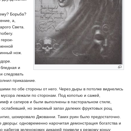
чему? Борьба?
ение, а,
арого Света.
побегу.
 герои-
яченной
чинный нож.
идоре.
 бледная и
 и следовать
полнил приказание.
ими по обе стороны от него. Через дыры в потолке виднелись
 мусора лежали по сторонам. Под копотью и сажей,
имф и сатиров и были выполнены в пасторальном стиле,
л ослабевший, но знакомый запах далеких фруктовых рощ.
рантио, шокировало Джованни. Таких руин было предостаточно.
ие дворцы: одновременно нарочитая демонстрация богатства и
о набегов зеленокожих дикарей привели к резкому концу