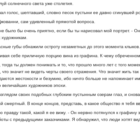
елуй солнечного света уже столетия.
чал голос, шептавший, словно песок пустыни ее давно сгинувшей р
л Джованни, сам удивленный прямотой вопроса.
 мне было бы очень приятно, если бы ты нарисовал мой портрет. - О
 к художникам.
асные губы обнажили остроту незаметных до этого момента клыков.
ливая себе приличную порцию вина из графина. К чему обреченном
 тогда ты должен понимать и то, что прошло много лет с того момен
что значит не видеть черты своего отражения. Что значит жить так
тдаются жестокости и безумию, ибо ничто больше не напоминает им
ю величайших художников эпохи.
зглядом своих подобных глубоким пустынным озерам глаз, и снова
 смертный. В конце концов, представь, в какое общество я тебя вв
ую правду такой, какой я ее вижу. - Он нервно потянулся к графину
боты с предыдущими заказчиками. Я обнаружил, что люди хотят ви