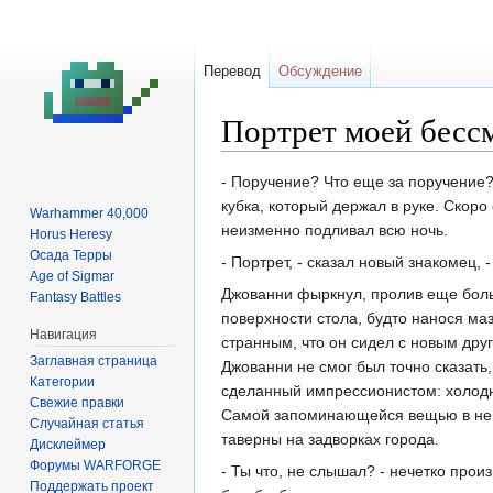
Перевод
Обсуждение
Портрет моей бессме
Перейти
Перейти
- Поручение? Что еще за поручение?
к
к
кубка, который держал в руке. Скоро
Warhammer 40,000
навигации
поиску
неизменно подливал всю ночь.
Horus Heresy
Осада Терры
- Портрет, - сказал новый знакомец, 
Age of Sigmar
Джованни фыркнул, пролив еще боль
Fantasy Battles
поверхности стола, будто нанося ма
Навигация
странным, что он сидел с новым друго
Заглавная страница
Джованни не смог был точно сказать
Категории
сделанный импрессионистом: холодны
Свежие правки
Самой запоминающейся вещью в нем 
Случайная статья
таверны на задворках города.
Дисклеймер
Форумы WARFORGE
- Ты что, не слышал? - нечетко прои
Поддержать проект