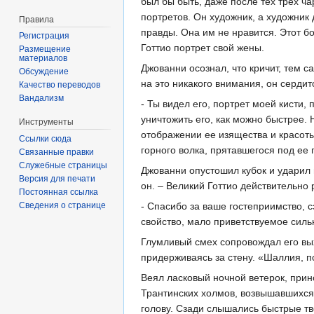
был бы быть, даже после тех трех ч
портретов. Он художник, а художник 
Правила
правды. Она им не нравится. Этот б
Регистрация
Готтио портрет свой жены.
Размещение
материалов
Джованни осознал, что кричит, тем 
Обсуждение
на это никакого внимания, он сердит
Качество переводов
Вандализм
- Ты видел его, портрет моей кисти
уничтожить его, как можно быстрее.
Инструменты
отображении ее изящества и красоты
Ссылки сюда
горного волка, прятавшегося под ее
Связанные правки
Служебные страницы
Джованни опустошил кубок и ударил и
Версия для печати
он. – Великий Готтио действительно
Постоянная ссылка
Сведения о странице
- Спасибо за ваше гостеприимство, 
свойство, мало приветствуемое силь
Глумливый смех сопровождал его вых
придерживаясь за стену. «Шаллия, п
Веял ласковый ночной ветерок, прин
Трантинских холмов, возвышавшихся 
голову. Сзади слышались быстрые тв