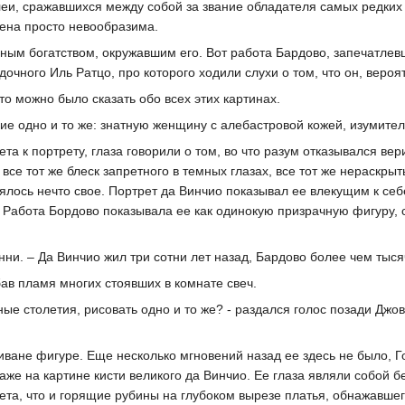
еи, сражавшихся между собой за звание обладателя самых редких 
цена просто невообразима.
ным богатством, окружавшим его. Вот работа Бардово, запечатлев
чного Иль Ратцо, про которого ходили слухи о том, что он, вероят
что можно было сказать обо всех этих картинах.
е одно и то же: знатную женщину с алебастровой кожей, изумител
та к портрету, глаза говорили о том, во что разум отказывался вер
се тот же блеск запретного в темных глазах, все тот же нераскры
ялось нечто свое. Портрет да Винчио показывал ее влекущим к се
. Работа Бордово показывала ее как одинокую призрачную фигуру,
ни. – Да Винчио жил три сотни лет назад, Бардово более чем тыся
ав пламя многих стоявших в комнате свеч.
ные столетия, рисовать одно и то же? - раздался голос позади Дж
ване фигуре. Еще несколько мгновений назад ее здесь не было, Г
аже на картине кисти великого да Винчио. Ее глаза являли собой 
вета, что и горящие рубины на глубоком вырезе платья, обнажавш