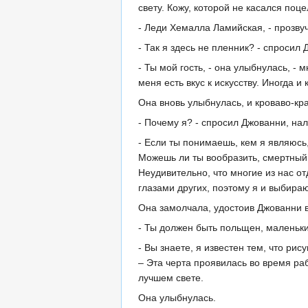
свету. Кожу, которой не касался поц
- Леди Хемалла Ламийская, - прозву
- Так я здесь не пленник? - спроси
- Ты мой гость, - она улыбнулась, -
меня есть вкус к искусству. Иногда и
Она вновь улыбнулась, и кроваво-кр
- Почему я? - спросил Джованни, на
- Если ты понимаешь, кем я являюсь,
Можешь ли ты вообразить, смертный, 
Неудивительно, что многие из нас о
глазами других, поэтому я и выбира
Она замолчала, удостоив Джованни в
- Ты должен быть польщен, маленький
- Вы знаете, я известен тем, что рис
– Эта черта проявилась во время ра
лучшем свете.
Она улыбнулась.