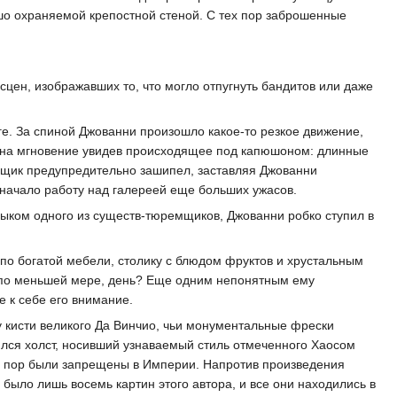
о охраняемой крепостной стеной. С тех пор заброшенные
цен, изображавших то, что могло отпугнуть бандитов или даже
ге. За спиной Джованни произошло какое-то резкое движение,
 на мгновение увидев происходящее под капюшоном: длинные
щик предупредительно зашипел, заставляя Джованни
начало работу над галереей еще больших ужасов.
рыком одного из существ-тюремщиков, Джованни робко ступил в
 по богатой мебели, столику с блюдом фруктов и хрустальным
в, по меньшей мере, день? Еще одним непонятным ему
 к себе его внимание.
у кисти великого Да Винчио, чьи монументальные фрески
ился холст, носивший узнаваемый стиль отмеченного Хаосом
их пор были запрещены в Империи. Напротив произведения
 было лишь восемь картин этого автора, и все они находились в