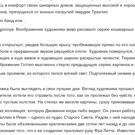
сь в комфорт своих шикарных домов, защищенных высокой и хорош
ов, прячущихся от конных патрулей гвардии Трантио.
их банд или…
дрогнув. Воображение художника живо рисовало серию кошмарных с
он отпрыгнул, увидев большую крысу, пробежавшую прямо по его но
оли и прерванным звуком рвущейся плоти. Художник повернулся,
ащее и еще живое в чудовищно широко раскрытые челюсти. Тюрем
ображение Готтио мысленно стерло предыдущую серию картинок и 
м проемом, из которого лился мягкий свет. Подгоняемый низким 
олжна была выглядеть в свои лучшие дни. Взгляд художника прошел
ители хотели его отравить после того, как он пролежал без чувст
 пустым холстом. На стенах же висели картины, сразу приковавшие
я коллекция, которую Джованни когда-либо видел. Он узнал работ
ллии в Реме – одного из чудес Старого Света. Рядом с ней наход
боты были объявленными еретическими две сотни лет назад и до с
изнаки того, что к ее созданию приложил руку Фра’Литти. Известно