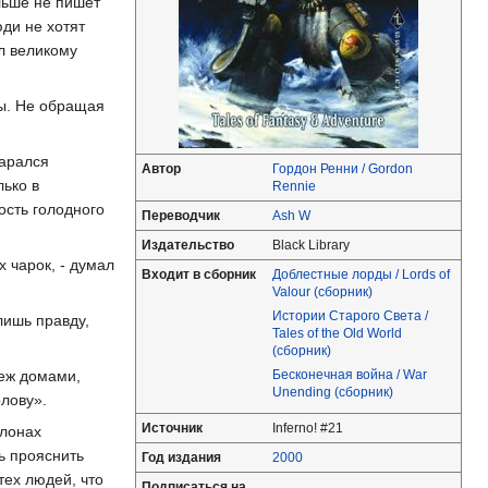
льше не пишет
юди не хотят
л великому
ны. Не обращая
тарался
Автор
Гордон Ренни / Gordon
лько в
Rennie
ость голодного
Переводчик
Ash W
Издательство
Black Library
 чарок, - думал
Входит в сборник
Доблестные лорды / Lords of
Valour (сборник)
Истории Старого Света /
лишь правду,
Tales of the Old World
(сборник)
Бесконечная война / War
меж домами,
Unending (сборник)
олову».
Источник
Inferno! #21
клонах
ь прояснить
Год издания
2000
тех людей, что
Подписаться на