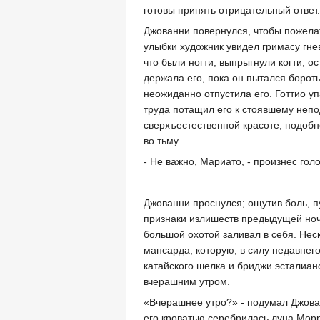
готовы принять отрицательный ответ.
Джованни повернулся, чтобы пожела
улыбки художник увидел гримасу гнев
что были ногти, выпрыгнули когти, 
держала его, пока он пытался борот
неожиданно отпустила его. Готтио у
труда потащил его к стоявшему непо
сверхъестественной красоте, подоб
во тьму.
- Не важно, Мариато, - произнес голо
Джованни проснулся; ощутив боль, п
признаки излишеств предыдущей ноч
большой охотой заливал в себя. Нес
мансарда, которую, в силу недавне
катайского шелка и бриджи эсталиан
вчерашним утром.
«Вчерашнее утро?» - подумал Джован
его кроватью серебрилась луна Морр