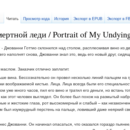
Читать
Просмотр кода
История
Экспорт в EPUB
Экспорт в F
ртной леди / Portrait of My Undying
 - Джованни Готтио склонился над столом, расплескивая вино из д
 его наполнят снова, Джованни знал это, ведь его новый друг, сидя
- маслом. Заказчик отлично заплатит.
ше вина. Бессознательно он провел несколько линий пальцем на 
зки воображаемой кистью. Лица. Лица всегда были его специальнос
м уже много часов, пил его вино и тратил его деньги, но встань тот
, как этот человек выглядел. Он более был похож на размытый набр
е и жестокие глаза, рот высокомерный и слабый – как незакончен
был изумрудный перстень на пальце, ловивший даже неяркий све
знес Джованни. Он начинал опасаться, что оказался гораздо пьянее