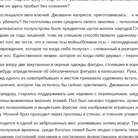
же он здесь пробыл без сознания?
послышался звон ключей. Джованни напрягся, приготовившись… к 
убежать? На полголовы ниже среднего своего земляка – телослож
 Тилеанского полуострова было предметом шуток многих народов Ст
аже за годы лишений, тоже не слишком способствовало удачному 
из того же теста, что и лихие псы войны/боевые псы – легендарные
вреждение, которое он когда-либо получал – сломанный в разгор
ке нос. Единственное лезвие, которое он когда-либо держал – перо
ая взору две закутанные в черные одежды фигуры, стоявшие в кор
нибудь определенное об обезличенных фигурах в капюшонах. Рука,
ежд одного из новоприбывших и жестом приказала художнику встать
зличия, которое так хотелось бы сейчас чувствовать, Джованни ис
оридору, стараясь поддерживать шаг наравне с тюремщиками, шедш
уины выжженных верхних этажей. Пол был наскоро подметен, кучки
ил почерневшие и выцветшие фрески: они изображали играющих н
. Ночной бриз проходил через проломы в стенах, и пленник улови
находится в одной из заброшенных вил, усеивавших холмы вокруг Т
гополучные времена, среди богатых семей было модно строить так
шение состояний торговцев и постепенно возрастающее количеств