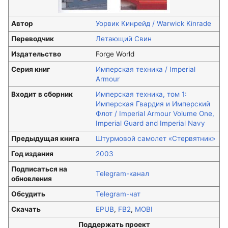
Автор
Уорвик Кинрейд / Warwick Kinrade
Переводчик
Летающий Свин
Издательство
Forge World
Серия книг
Имперская техника / Imperial
Armour
Входит в сборник
Имперская техника, том 1:
Имперская Гвардия и Имперский
Флот / Imperial Armour Volume One,
Imperial Guard and Imperial Navy
Предыдущая книга
Штурмовой самолет «Стервятник»
Год издания
2003
Подписаться на
Telegram-канал
обновления
Обсудить
Telegram-чат
Скачать
EPUB
,
FB2
,
MOBI
Поддержать проект