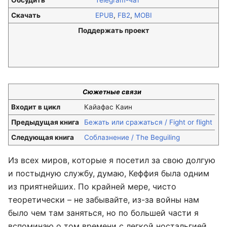
Обсудить
Telegram-чат
Скачать
EPUB
,
FB2
,
MOBI
Поддержать проект
Сюжетные связи
Входит в цикл
Кайафас Каин
Предыдущая книга
Бежать или сражаться / Fight or flight
Следующая книга
Соблазнение / The Beguiling
Из всех миров, которые я посетил за свою долгую
и постыдную службу, думаю, Кеффия была одним
из приятнейших. По крайней мере, чисто
теоретически – не забывайте, из-за войны нам
было чем там заняться, но по большей части я
вспоминаю о том времени с легкой ностальгией.