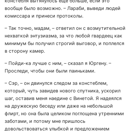
констебля вытянулось еще больше, если это
вообще было возможно. – Лараби, выведи людей
комиссара и принеси протоколы.
– Так точно, мадам, – ответил он с возмутительной
нехваткой энтузиазма, за что любой гвардеец как
минимум бы получил строгий выговор, и поплелся
в сторону камер.
– Пойди-ка лучше с ним, – сказал я Юргену. –
Проследи, чтобы они были паиньками.
– Сэр, – он двинулся следом за констеблем,
который, чуть завидев нового спутника, ускорил
шаг, оставив меня наедине с Винетой. Я надеялся
на дружескую беседу или даже на небольшой
флирт, но она была целиком поглощена утренними
заботами, и потому мне пришлось
довольствоваться улыбкой и предложением