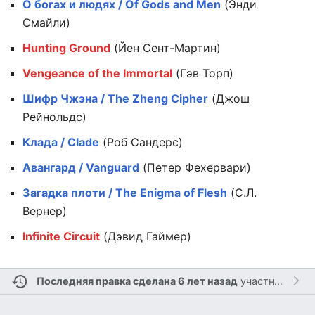
О богах и людях / Of Gods and Men
(Энди
Смайли)
Hunting Ground
(Йен Сент-Мартин)
Vengeance of the Immortal
(Гэв Торп)
Шифр Чжэна / The Zheng Cipher
(Джош
Рейнольдс)
Клада / Clade
(Роб Сандерс)
Авангард / Vanguard
(Петер Фехервари)
Загадка плоти / The Enigma of Flesh
(С.Л.
Вернер)
Infinite Circuit
(Дэвид Гаймер)
Последняя правка сделана 6 лет назад
участником
Br