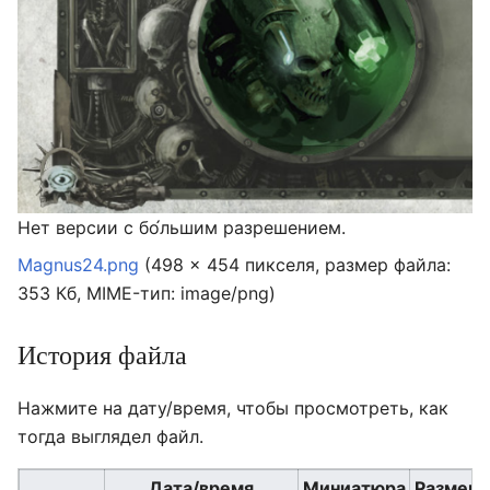
Нет версии с бо́льшим разрешением.
Magnus24.png
‎
(498 × 454 пикселя, размер файла:
353 Кб, MIME-тип:
image/png
)
История файла
Нажмите на дату/время, чтобы просмотреть, как
тогда выглядел файл.
Дата/время
Миниатюра
Размер