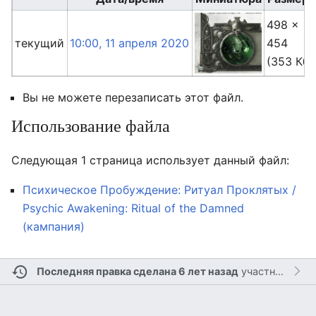
498 ×
текущий
10:00, 11 апреля 2020
454
(353 Кб)
Вы не можете перезаписать этот файл.
Использование файла
Следующая 1 страница использует данный файл:
Психическое Пробуждение: Ритуал Проклятых /
Psychic Awakening: Ritual of the Damned
(кампания)
Последняя правка сделана 6 лет назад
участником
Al