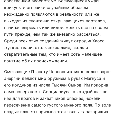
собственной экосистеме. Беснующиеся ужасы,
крикуны и огневики случайным образом
неожиданно появляются в реальности или же
выходят из спонтанно открывающихся порталов,
начиная вырезать или видоизменять все на своем
пути прежде, чем так же внезапно рассеяться.
Среди всех этих созданий живут отродья Хаоса –
жуткие твари, столь же жалкие, сколь и
отвратительные тем, кто имеет хоть малейшее
понятие об их происхождении.
Омывающие Планету Чернокнижников волны варп-
энергии делают мир оружием в руках Магнуса и
его колдунов из числа Тысячи Сынов. Им покорна
сама поверхность Сорциариуса, а каждый шаг по
ней для врагов и захватчиков опаснее, нежели
пересечение самого густого минного поля. По воле
владык планеты призываются толпы тараторящих