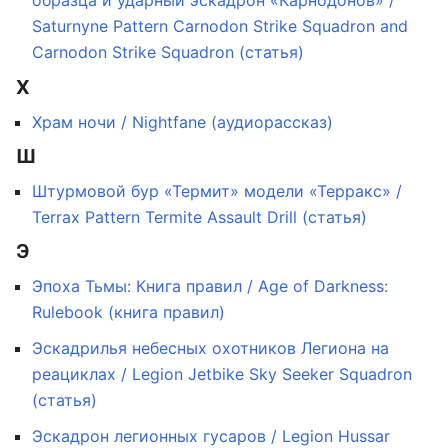
образца и ударный эскадрон «Карнодонов» /
Saturnyne Pattern Carnodon Strike Squadron and
Carnodon Strike Squadron (статья)
Х
Храм ночи / Nightfane (аудиорассказ)
Ш
Штурмовой бур «Термит» модели «Терракс» /
Terrax Pattern Termite Assault Drill (статья)
Э
Эпоха Тьмы: Книга правил / Age of Darkness:
Rulebook (книга правил)
Эскадрилья небесных охотников Легиона на
реациклах / Legion Jetbike Sky Seeker Squadron
(статья)
Эскадрон легионных гусаров / Legion Hussar