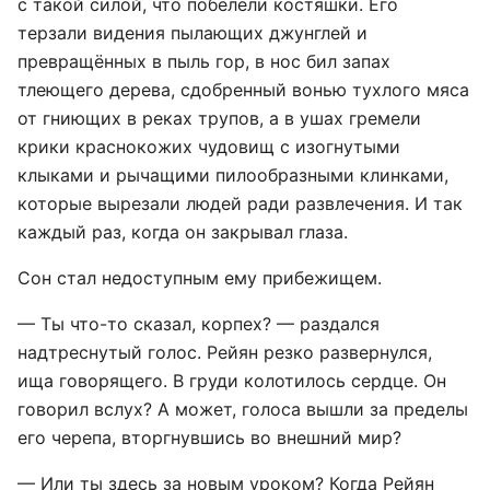
с такой силой, что побелели костяшки. Его
терзали видения пылающих джунглей и
превращённых в пыль гор, в нос бил запах
тлеющего дерева, сдобренный вонью тухлого мяса
от гниющих в реках трупов, а в ушах гремели
крики краснокожих чудовищ с изогнутыми
клыками и рычащими пилообразными клинками,
которые вырезали людей ради развлечения. И так
каждый раз, когда он закрывал глаза.
Сон стал недоступным ему прибежищем.
— Ты что-то сказал, корпех? — раздался
надтреснутый голос. Рейян резко развернулся,
ища говорящего. В груди колотилось сердце. Он
говорил вслух? А может, голоса вышли за пределы
его черепа, вторгнувшись во внешний мир?
— Или ты здесь за новым уроком? Когда Рейян