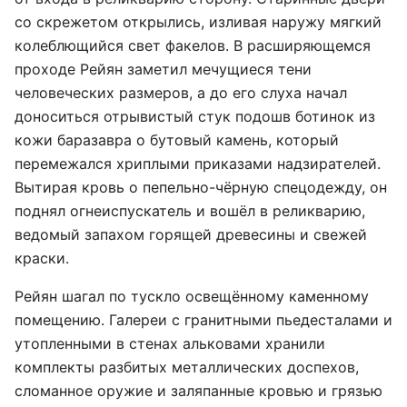
со скрежетом открылись, изливая наружу мягкий
колеблющийся свет факелов. В расширяющемся
проходе Рейян заметил мечущиеся тени
человеческих размеров, а до его слуха начал
доноситься отрывистый стук подошв ботинок из
кожи баразавра о бутовый камень, который
перемежался хриплыми приказами надзирателей.
Вытирая кровь о пепельно-чёрную спецодежду, он
поднял огнеиспускатель и вошёл в реликварию,
ведомый запахом горящей древесины и свежей
краски.
Рейян шагал по тускло освещённому каменному
помещению. Галереи с гранитными пьедесталами и
утопленными в стенах альковами хранили
комплекты разбитых металлических доспехов,
сломанное оружие и заляпанные кровью и грязью