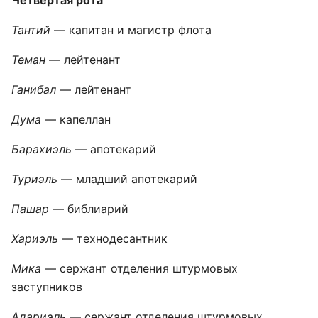
Четвёртая рота
Тантий
— капитан и магистр флота
Теман
— лейтенант
Ганибал
— лейтенант
Дума
— капеллан
Барахиэль
— апотекарий
Туриэль
— младший апотекарий
Пашар
— библиарий
Хариэль
— технодесантник
Мика
— сержант отделения штурмовых
заступников
Адариэль
— сержант отделения штурмовых