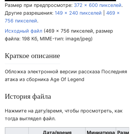
Размер при предпросмотре:
372 × 600 пикселей
.
Другие разрешения:
149 × 240 пикселей
|
469 ×
756 пикселей
.
Исходный файл
‎
(469 × 756 пикселей, размер
файла: 198 Кб, MIME-тип:
image/jpeg
)
Краткое описание
Обложка электронной версии рассказа Последняя
атака из сборника Age Of Legend
История файла
Нажмите на дату/время, чтобы просмотреть, как
тогда выглядел файл.
Дата/время
Миниатюра
Разме