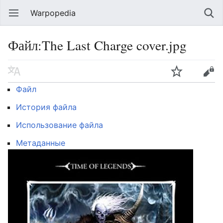
Warpopedia
Файл:The Last Charge cover.jpg
Файл
История файла
Использование файла
Метаданные